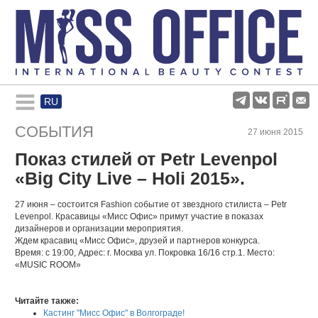
RU
Rules and regulations
СОБЫТИЯ
27 июня 2015
Показ стилей от Petr Levenpol
About pageant
«Big City Live – Holi 2015».
Participants
27 июня – состоится Fashion событие от звездного стилиста – Petr
Levenpol. Красавицы «Мисс Офис» примут участие в показах
дизайнеров и организации мероприятия.
Ждем красавиц «Мисс Офис», друзей и партнеров конкурса.
Gallery
Время: с 19:00, Адрес: г. Москва ул. Покровка 16/16 стр.1. Место:
«MUSIC ROOM»
Читайте также:
Кастинг "Мисс Офис" в Волгограде!