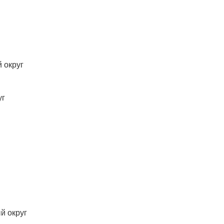
 округ
уг
й округ