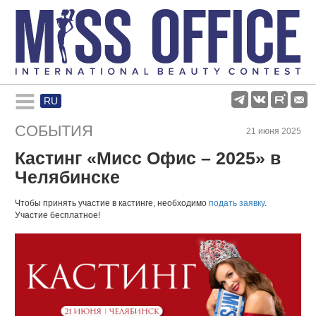
RU
Rules and regulations
СОБЫТИЯ
21 июня 2025
Кастинг «Мисс Офис – 2025» в
About pageant
Челябинске
Participants
Чтобы принять участие в кастинге, необходимо
подать заявку
.
Участие бесплатное!
Gallery