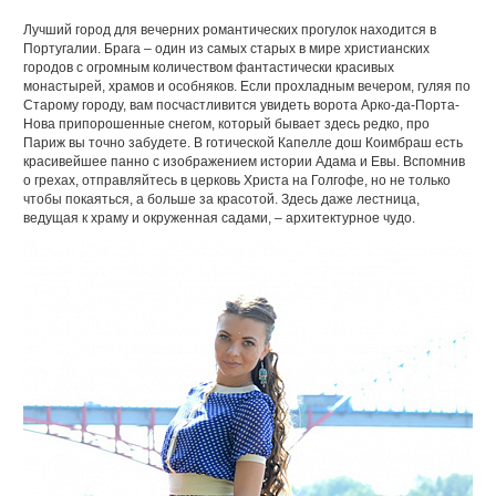
Лучший город для вечерних романтических прогулок находится в
Португалии. Брага – один из самых старых в мире христианских
городов с огромным количеством фантастически красивых
монастырей, храмов и особняков. Если прохладным вечером, гуляя по
Старому городу, вам посчастливится увидеть ворота Арко-да-Порта-
Нова припорошенные снегом, который бывает здесь редко, про
Париж вы точно забудете. В готической Капелле дош Коимбраш есть
красивейшее панно с изображением истории Адама и Евы. Вспомнив
о грехах, отправляйтесь в церковь Христа на Голгофе, но не только
чтобы покаяться, а больше за красотой. Здесь даже лестница,
ведущая к храму и окруженная садами, – архитектурное чудо.