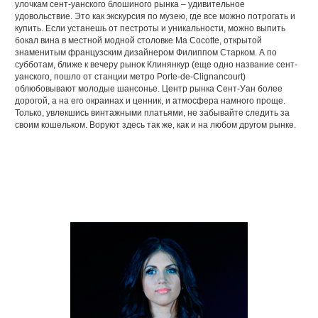
улочкам сент-уанского блошиного рынка – удивительное
удовольствие. Это как экскурсия по музею, где все можно потрогать и
купить. Если устанешь от пестроты и уникальности, можно выпить
бокал вина в местной модной столовке Ma Cocotte, открытой
знаменитым французским дизайнером Филиппом Старком. А по
субботам, ближе к вечеру рынок Клинянкур (еще одно название сент-
уанского, пошло от станции метро Porte-de-Clignancourt)
облюбовывают молодые шансонье. Центр рынка Сент-Уан более
дорогой, а на его окраинах и ценник, и атмосфера намного проще.
Только, увлекшись винтажными платьями, не забывайте следить за
своим кошельком. Воруют здесь так же, как и на любом другом рынке.