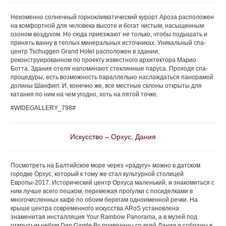
Неизменно солнечный горноклиматический курорт Ароза расположен
на комфортной для человека высоте и богат чистым, насыщенным
озоном воздухом. Но сюда приезжают не только, чтобы подышать и
принять ванну в теплых минеральных источниках. Уникальный спа-
центр Tschuggen Grand Hotel расположен в здании,
реконструированном по проекту известного архитектора Марио
Ботта. Здания отеля напоминают стеклянные паруса. Проходя спа-
процедуры, есть возможность параллельно наслаждаться панорамой
долины Шанфигг. И, конечно же, все местные склоны открыты для
катания по ним на чем угодно, хоть на пятой точке.
#WIDEGALLERY_798#
Искусство – Орхус, Дания
Посмотреть на Балтийское море через «радугу» можно в датском
городке Орхус, который к тому же стал культурной столицей
Европы-2017. Исторический центр Орхуса маленький, и знакомиться с
ним лучше всего пешком, перемежая прогулки с посиделками в
многочисленных кафе по обоим берегам одноименной речки. На
крыше центра современного искусства ARoS установлена
знаменитая инсталляция Your Rainbow Panorama, а в музей под
открытым небом Den Gamle By привезены со всей Дании и собраны в