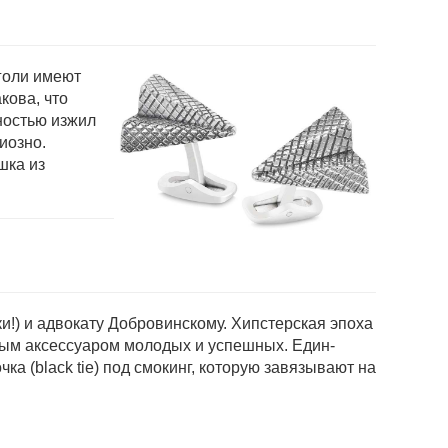
еголи имеют
кова, что
ностью изжил
оз­но.
шка из
!) и адвокату Добровинско­му. Хипстерская эпоха
вным аксес­суаром молодых и успешных. Един­
а (black tie) под смокинг, кото­рую завязывают на