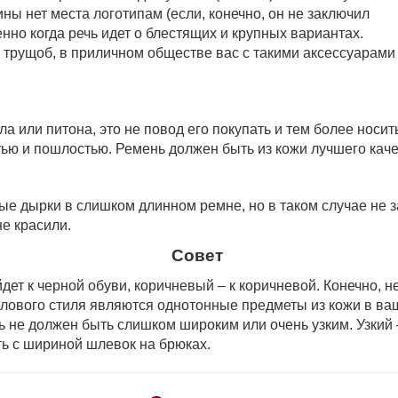
ны нет места логотипам (если, конечно, он не заключил
енно когда речь идет о блестящих и крупных вариантах.
 трущоб, в приличном обществе вас с такими аксессуарами
а или питона, это не повод его покупать и тем более носить
ью и пошлостью. Ремень должен быть из кожи лучшего качес
 дырки в слишком длинном ремне, но в таком случае не заб
е красили.
Совет
ет к черной обуви, коричневый – к коричневой. Конеч­но, н
делового стиля являются однотонные пред­меты из кожи в в
 не должен быть слишком широким или очень узким. Узкий –
ь с шириной шлевок на брюках.