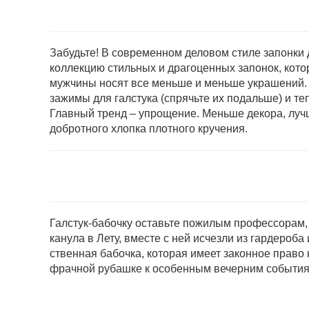
Забудьте! В современном дело­вом стиле запонки
коллекцию стильных и драгоцен­ных запонок, котор
мужчи­ны носят все меньше и меньше украшений. 
зажимы для галстука (спрячьте их подальше) и те
Главный тренд – упрощение. Меньше декора, луч
добротного хлопка плотного кручения.
Галстук-бабочку оставьте пожилым профессорам, к
канула в Лету, вместе с ней исчезли из гардероб
ственная бабочка, которая имеет законное право н
фрачной рубашке к особенным вечерним событиям