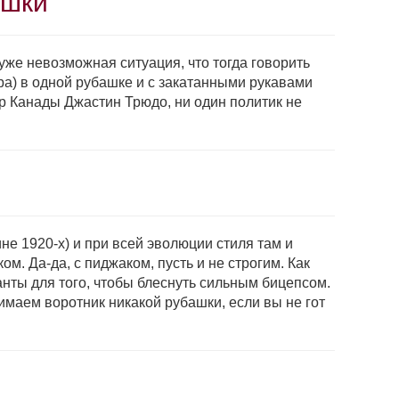
ашки
уже невозможная ситуация, что тогда говорить
ра) в одной рубашке и с зака­танными рукавами
р Канады Джастин Трюдо, ни один политик не
е 1920‑х) и при всей эволюции сти­ля там и
м. Да-да, с пиджаком, пусть и не строгим. Как
анты для того, чтобы блеснуть сильным бицепсом.
имаем воротник никакой рубашки, если вы не гот