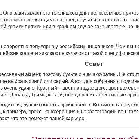
 Они завязывают его то слишком длинно, кокетливо прикрыв
о, но нужно, не­обходимо наконец научиться завязывать гал
ней кромки пряжки или в крайнем случае закрывает ее, но н
 невероятно популярна у рос­сийских чиновников. Чем выше
пейские коллеги хихикают в кулачок от такой специфическо
Совет
рессивный акцент, поэтому будьте с ним аккуратны. Не стоит
чше выбрать синий или серый. А вот для собрания с подчи
ь очень удачно. Красный – цвет нападающего, цвет волевог
жает. Дональд Трамп, кстати, всегда носит агрессивные ярк
одителя, лучше избегать ярких цветов. Возьмите галстук бе
, к примеру, пресс- конференция и на фотографии ваш галст
 факт, что это поможет вашей карьере.