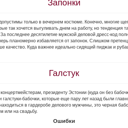
Запонки
 допустимы только в вечернем костюме. Конечно, многие щ
ые так хочет­ся выгуливать днем на работу, но тенденция та
За последнее десяти­летие мужской деловой дресс-код пол
перь планомерно избавляется от запонок. Слишком претенци
ше качество. Куда важнее идеально сидящий пиджак и руба
Галстук
онцертмейстерам, президенту Эстонии (куда он без бабочки
а и галстуки-бабочки, которые еще пару лет назад были гла
аходиться в гарде­робе делового мужчины, это черная бабочк
 или на свадьбу.
Ошибки