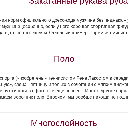
Закатанные рукава руб
ения норм офи­циального дресс-кода мужчина без пиджака – 
х мужчина (особенно, если у него хорошая спортивная фигу
дяги, открытого людям. Отлич­ный пример – премьер-минист
Поло
 спорта («изобретены» теннисистом Рене Лакостом в середин
ую», casual- пятницу и только в сочетании с мягким пиджако
е руки и ноги в офисе все еще нонсенс. Ищите другие вари
нимаем воротник поло. Впрочем, мы вообще никогда не подн
Многослойность