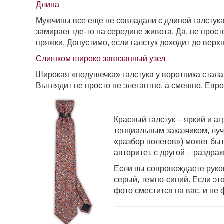
Длина
Мужчины все еще не совладали с длиной галстука.
замирает где-то на середине живота. Да, не прост
пряж­ки. Допустимо, если галстук доходит до верх
Слишком широко завязанный узел
Широкая «подушечка» галстука у во­ротника стала
Выглядит не просто не элегантно, а смешно. Евро
Красный галстук – яркий и аг
тенциальным заказчиком, лу
«разбор полетов») может быт
авторитет, с другой – раздра
Если вы сопровождаете руков
серый, темно-синий. Если это
фото сме­стится на вас, и не