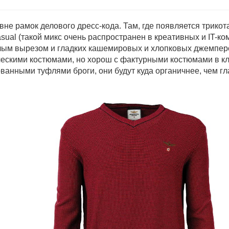
е рамок делового дресс-кода. Там, где появляется трикота
sual (такой микс очень распространен в креативных и IT-ко
лым вырезом и гладких кашемировых и хлопко­вых джемперо
ическими костюмами, но хорош с фактурными костюмами в кл
ванными туфлями броги, они будут куда органичнее, чем гл