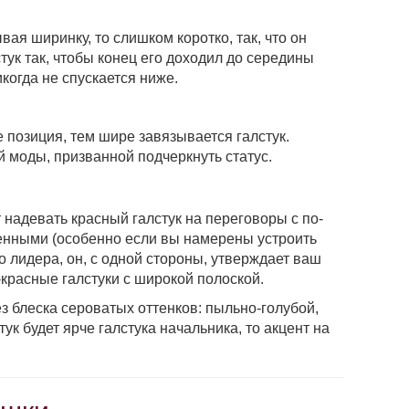
ая ширинку, то слишком коротко, так, что он
стук так, чтобы конец его доходил до середины
икогда не спускается ниже.
 позиция, тем шире завязывается галстук.
й моды, призванной подчеркнуть статус.
 на­девать красный галстук на переговоры с по­
ненными (особенно если вы намерены устроить
о лидера, он, с одной стороны, утверждает ваш
о-красные галстуки с широкой полоской.
з блеска сероватых оттенков: пыльно-голубой,
ук будет ярче галстука начальника, то акцент на