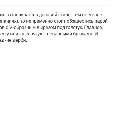
ж, заканчи­вается деловой стиль. Тем не менее
мпаниях), то непре­менно стоит обзавестись парой
в с V‑образным вырезом под галстук. Главное,
ет­ку или «в елочку» с непарными брюками. И,
адкие дерби.