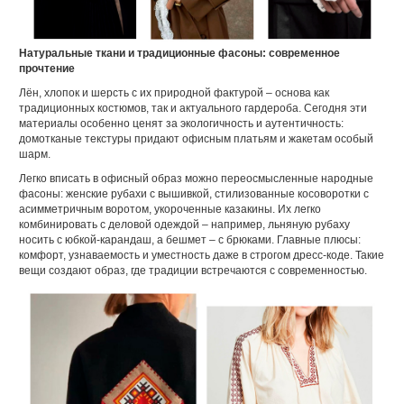
Натуральные ткани и традиционные фасоны: современное
прочтение
Лён, хлопок и шерсть с их природной фактурой – основа как
традиционных костюмов, так и актуального гардероба. Сегодня эти
материалы особенно ценят за экологичность и аутентичность:
домотканые текстуры придают офисным платьям и жакетам особый
шарм.
Легко вписать в офисный образ можно переосмысленные народные
фасоны: женские рубахи с вышивкой, стилизованные косоворотки с
асимметричным воротом, укороченные казакины. Их легко
комбинировать с деловой одеждой – например, льняную рубаху
носить с юбкой-карандаш, а бешмет – с брюками. Главные плюсы:
комфорт, узнаваемость и уместность даже в строгом дресс-коде. Такие
вещи создают образ, где традиции встречаются с современностью.