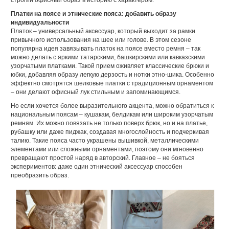
строгий офисный образ в историю с характером.
Платки на поясе и этнические пояса: добавить образу
индивидуальности
Платок – универсальный аксессуар, который выходит за рамки
привычного использования на шее или голове. В этом сезоне
популярна идея завязывать платок на поясе вместо ремня – так
можно делать с яркими татарскими, башкирскими или кавказскими
узорчатыми платками. Такой прием оживляет классические брюки и
юбки, добавляя образу легкую дерзость и нотки этно-шика. Особенно
эффектно смотрятся шелковые платки с традиционным орнаментом
– они делают офисный лук стильным и запоминающимся.
Но если хочется более выразительного акцента, можно обратиться к
национальным поясам – кушакам, белдикам или широким узорчатым
ремням. Их можно повязать не только поверх брюк, но и на платье,
рубашку или даже пиджак, создавая многослойность и подчеркивая
талию. Такие пояса часто украшены вышивкой, металлическими
элементами или сложными орнаментами, поэтому они мгновенно
превращают простой наряд в авторский. Главное – не бояться
экспериментов: даже один этнический аксессуар способен
преобразить образ.