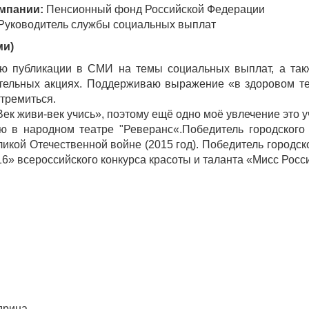
мпании:
Пенсионный фонд Российской Федерации
Руководитель службы социальных выплат
ми)
 публикации в СМИ на темы социальных выплат, а такж
тельных акциях. Поддерживаю выражение «в здоровом тел
тремиться.
Век живи-век учись», поэтому ещё одно моё увлечение это у
 в народном театре "Реверанс«.Победитель городского 
икой Отечественной войне (2015 год). Победитель городск
6» всероссийского конкурса красоты и таланта «Мисс Росс
дрина