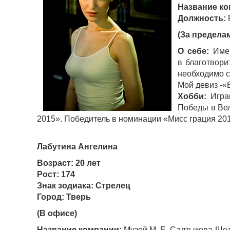
Название ко
Должность:
(За предела
О себе:
Имею
в благотвори
необходимо с
Мой девиз -«
Хобби:
Играю
Победы в Вел
2015». Победитель в номинации «Мисс грация 201
Лабутина Ангелина
Возраст: 20 лет
Рост: 174
Знак зодиака: Стрелец
Город: Тверь
(В офисе)
Название компании:
Музей М. Е. Салтыкова-Ще