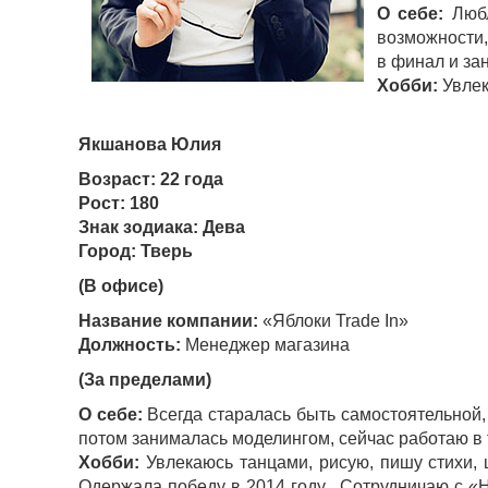
О себе:
Любл
возможности,
в финал и за
Хобби:
Увлек
Якшанова Юлия
Возраст: 22 года
Рост: 180
Знак зодиака: Дева
Город: Тверь
(В офисе)
Название компании:
«Яблоки Trade In»
Должность:
Менеджер магазина
(За пределами)
О себе:
Всегда старалась быть самостоятельной,
потом занималась моделингом, сейчас работаю в 
Хобби:
Увлекаюсь танцами, рисую, пишу стихи, 
Одержала победу в 2014 году . Сотрудничаю с «