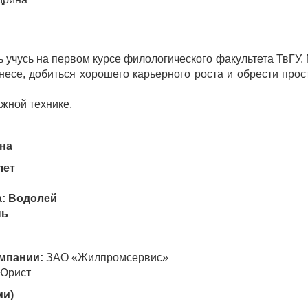
 учусь на первом курсе филологического факультета ТвГУ.
несе, добиться хорошего карьерного роста и обрести прос
жной технике.
на
лет
а: Водолей
нь
мпании:
ЗАО «Жилпромсервис»
Юрист
ми)