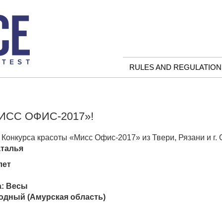
RULES AND REGULATION
СС ОФИС-2017»!
Конкурса красоты «Мисс Офис-2017» из Твери, Рязани и г.
аталья
лет
а: Весы
одный (Амурская область)