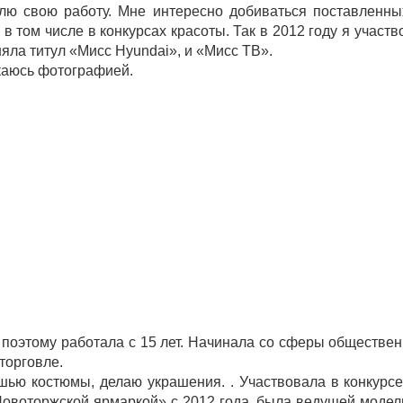
ю свою работу. Мне интересно добиваться поставленны
 в том числе в конкурсах красоты. Так в 2012 году я учас
няла титул «Мисс Hyundai», и «Мисс ТВ».
аюсь фотографией.
 поэтому работала с 15 лет. Начинала со сферы обществен
торговле.
шью костюмы, делаю украшения. . Участвовала в конкурсе
Новоторжской ярмаркой» с 2012 года, была ведущей модел