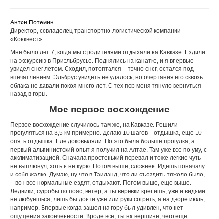
Антон Потемин
Директор, совладелец транспортно-логистической компании
«Конквест»
Мне было лет 7, когда мы с родителями отдыхали на Кавказе. Ездили
на экскурсию в Приэльбрусье. Поднялись на канатке, и я впервые
увидел снег летом. Сходил, потоптался – точно снег, остался под
впечатлением. Эльбрус увидеть не удалось, но очертания его сквозь
облака не давали покоя много лет. С тех пор меня тянуло вернуться
назад в горы.
Мое первое восхождение
Первое восхождение случилось там же, на Кавказе. Решили
прогуляться на 3,5 км примерно. Делаю 10 шагов – отдышка, еще 10
опять отдышка. Еле доковыляли. Но это была больше прогулка, а
первый альпинистский опыт я получил на Алтае. Там уже все по уму, с
акклиматизацией. Сначала простенький перевал и тоже легкие чуть
не выплюнул, хоть и не курю. Потом выше, сложнее. Идешь поначалу
и себя жалко. Думаю, ну что в Таиланд, что ли съездить тяжело было,
– вон все нормальные ездят, отдыхают. Потом выше, еще выше.
Ледники, сугробы по пояс, ветер, а ты веревки крепишь, уже и видами
не любуешься, лишь бы дойти уже или руки согреть, а на дворе июль,
например. Впервые когда зашел на гору был удивлен, что нет
ощущения законченности. Вроде все, ты на вершине, чего еще