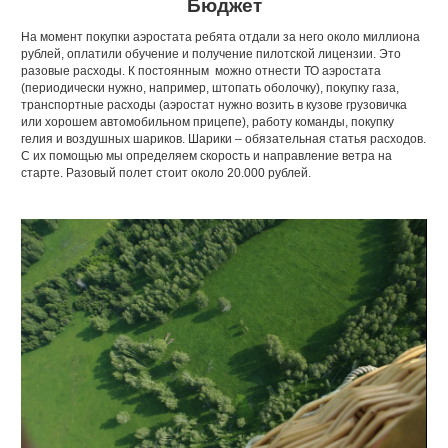
Бюджет
На момент покупки аэростата ребята отдали за него около миллиона
рублей, оплатили обучение и получение пилотской лицензии. Это
разовые расходы. К постоянным можно отнести ТО аэростата
(периодически нужно, например, штопать оболочку), покупку газа,
транспортные расходы (аэростат нужно возить в кузове грузовичка
или хорошем автомобильном прицепе), работу команды, покупку
гелия и воздушных шариков. Шарики – обязательная статья расходов.
С их помощью мы определяем скорость и направление ветра на
старте. Разовый полет стоит около 20.000 рублей.