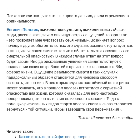
Психологи считают, что это – не просто дань моде или стремление к
оригинальности.
Евгения Пельтек
, психолог-консультант, психолингвист:
«Часто
люди, рассказывая, зачем они ищут острых ощущений, говорят так:
«это позволяет мне чувствовать себя живым». Возникает вопрос:
почему в других обстоятельствах это «чувство жизни» отсутствует, как
вышло, что человек «живет» только в обстоятельствах связанных со
смертельной опасностью? В каждом случае ответ на этот вопрос
будет своим. Иногда рискованные увлечения свидетельствуют о
подавлении своих потребностей в прочих, не связанных с хобби,
сферах жизни. Ощущение реальности смерти в таких случаях
парадоксальным образом становится для человека способом
осознать, что он жив. В некоторых случаях настойчивый поиск риска
может означать, что в прошлом человек встретился с серьезной
опасностью для жизни, которая оказалась для него настолько
непереносима, что он вытеснил ее из своего сознания. Тогда с
помощью рискованных видов спорта человек снова и снова старается
вернуться к той ситуации, чтобы завершить свои переживания».
Текст: Шевлякова
Александра
Читайте также:
Как не стать жертвой фитнес-тренеров