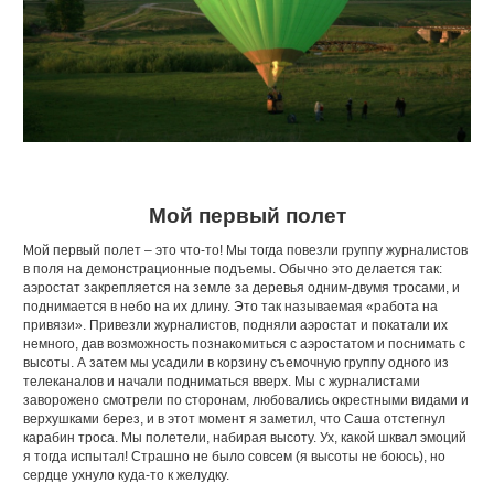
Мой первый полет
Мой первый полет – это что-то! Мы тогда повезли группу журналистов
в поля на демонстрационные подъемы. Обычно это делается так:
аэростат закрепляется на земле за деревья одним-двумя тросами, и
поднимается в небо на их длину. Это так называемая «работа на
привязи». Привезли журналистов, подняли аэростат и покатали их
немного, дав возможность познакомиться с аэростатом и поснимать с
высоты. А затем мы усадили в корзину съемочную группу одного из
телеканалов и начали подниматься вверх. Мы с журналистами
заворожено смотрели по сторонам, любовались окрестными видами и
верхушками берез, и в этот момент я заметил, что Саша отстегнул
карабин троса. Мы полетели, набирая высоту. Ух, какой шквал эмоций
я тогда испытал! Страшно не было совсем (я высоты не боюсь), но
сердце ухнуло куда-то к желудку.