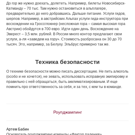
До гор же нужно доехать, долететь. Например, билеты Новосибирск-
Катманду – 70 тыс. Там нужно остановиться в альплагере,
предварительно до него добравшись. Дальше питание. Услуги гидов,
шерпов. Например, в австрийских Альпах услуги гида-инструктора при
восхождении на Гроссглокнер (несложная гора – самая высокая гора
Австрии) обойдутся в 700 евро. Идти один день. Восхождение на
Эверест – 3,5 млн. рублей. В России много контор предлагают свои
услуги, а-ля «заведем на гору». Стоимость разбросана он 30 до 70
тысяч. Это, например, за Белуху. Эльбрус примерно так же.
Техника безопасности
О технике безопасности можно писать диссертацию. Не пить алкоголь
(особо и не хочется), не зевать, использовать исправную экипировку и
правильно с ней обращаться, быть акклиматизированым. И еще
помнить про ответственность за себя, и за тех, с кем ты в команде.
Роупджампинг
Артем Бабин
Основатель роупджампинг-команды «Фактор падения»