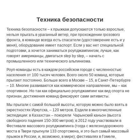
Техника безопасности
Техника безопасности – к прыжкам допускаются только взрослые,
нельзя прыгать в ураганный ветер, при прохождении грозового
фронта, в команде всегда есть спасатели (удостоверение есть и у
меня), оборудование имеет паспорт. Если у вас нет специальной
подготовки, а хочется заниматься роупджампингом, лучше, как
говорят американцы, двигаться step by step, – начать с
промышленного или технического альпинизма.
Роуп-команды есть в каждом российском городе с численностью
населения от 100 тысяч человек. Всего около 50 команд, которые
прыгают постоянно. Больше всего в Москве – 15, в Санкт-Петербурге
– 10. Многие развиваются как коммерческое направление, мы – как
спортивное. Но так как официально роупджампинг как вид спорта не
признан, достижения команд фиксируют сами активисты.
Мы прыгали с самой большой высоты, которую можно было взять в
окрестностях Иркутска, – 120 метров. Ездили в многочисленные
экспедиции: в Казахстан – покоряли Чарынский каньон (высота
свободного падения 150-300 метров); в 2012 году участвовали в
Фестивале массового роупджампинга (тогда с железнодорожного
моста в Твери прыгнули 133 спортсмена, и это был самый массовый
прыжок в России, и, возможно, в мире); фестивалях в Гомеле,