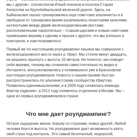
мы с другом – спелеологом Ильей поехали в поселок Старая
Ангасолка на Кругобайкальской железной дороге. Здесь, на
Байкальских скалах тренировались еще советские альпинисты и в
свободное от тренировок время развлекались гигантскими качелями,
натянутыми между двумя железнодорожными мостами,
расположенными параллельно – старым царским и новым советским,
привязывая веревку к одному и прыгая с другого, что мы успешно и
повторили, и нам понравилось!
Первый же по-настоящему роупджампинг-прыжок мы совершили с
железнодорожного моста через р. Иркут. Мы стояли минут двадцать,
не решаясь прыгнуть с высоты 20 метров. Не понятно, как поведет
себя веревка, технику мы сочиняли самостоятельно по видео в
Интернете, консультировались у появившихся уже в Красноярске
настоящих роупджамперов. Новость о нашем прыжке быстро
распространилась по альпинистскому сообществу Иркутска.
Появились единомышленники, и в 2009 году сложилась команда
Фактор падения», в 2012 году появилось отделение в Москве. Мы –
одни из первых роупджамперов в стране.
Что мне дает роупджампинг?
Острое ощущение жизни, борьбу со страхами, новых друзей. Любой
человек боится высоты. Но роупджампинг дает возможность взять
свой страх под контроль. Это самый безопасный, недорогой,