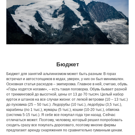
Бюджет
Бюджет для занятий альпинизмом может быть разным. В горах
встречал и автостопщиков в кедах, уверен, у них он был минимален.
Основная статья расходов – экипировка. Главное в ней, считаю, обувь.
«Горы ходятся ногами», – есть такая поговорка. Обувь бывает разной
от треккинговой до высотной, цены от 13 до 70 тысяч. Целый набор
курток и штанов на все случаи жизни: от легкой ветровки (10 – 13 тыс.)
до пуховика (25 – 50 тыс.). Ледорубы (10 тыс.), ледобуры (3,5 тыс.),
карабины (по 1 тыс.), жумары (5 тыс.), кошки (10-20 тыс.), обвязка
(система 5-15 тыс.). Я себе все покупал года три назад. Сейчас
отличаться может. Поэтому, человеку, который решил попробовать
сходить сразу все покупать дороговато, поэтому многие фирмы
предлагают аренду снаряжения по сравнительно гуманным ценам.