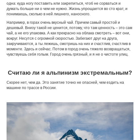
одна: куда ногу поставить или закрепиться, чтоб не сорваться и
думать больше ни о чем не нужно. Жизнь упрощается во сто крат, и
понимаешь, сколько в ней лишнего, наносного.
Например, в горах очень вкусный чай. Причем самый простой и
дешевый. Внизу такой не ценится, потому, что там ценность – это сам
чай, а не его упаковка. А как прекрасно на облака смотреть – вот они,
вокруг. Несутся с огромной скоростью. Забегают друг на друга,
закручиваются, а ты лежишь, смотришь на них и счастлив, счастлив в
моменте. Здесь и сейчас. Потом в город очень тяжело возвращаться,
чувствуешь себя голым. Город очень грязный, и я не о чистоте улиц.
Считаю ли я альпинизм экстремальным?
Скорее нет, чем да. Это занятие точно не опасней, чем ездить на
машине по трассе в России.