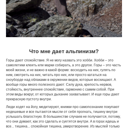
Что мне дает альпинизм?
Горы дают спокойствие. Я не могу назвать это хобби. Хобби – это
самолетики клеить или марки собирать, а это другое. Горы – это часть
моей жизни, и не важно в какой форме: восходить на них, гулять по
ним, смотреть на них, читать про них, или просто кататься на
сноуборде над облаками в окружении видов, которые восхищают. А
вообще горы много полезного дают: Силу духа, крепость нервов,
стойкость, внутреннее спокойствие, гармонию с самим собой. При
этом виды вокруг, от которых дыхание захватывает. И еще горы дают
прекрасную пустоту внутри.
Люди ходят на йогу, медитируют, книжки про самопознание покупают
недешевые и все пытаются мысли от себя прогнать, тишину внутри
услышать благостную. В большинстве случаев не получается, потому,
что они думают, как это сделать и суетятся внутри. А в горах идешь и
все... тишина... спокойная тишина, умиротворение. Из мыслей только