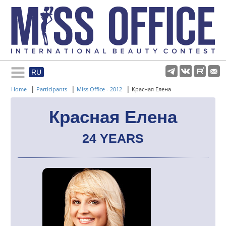
RU
Rules and regulations
|
|
|
Home
Participants
Miss Office - 2012
Красная Елена
About pageant
Красная Елена
24 YEARS
Participants
Gallery