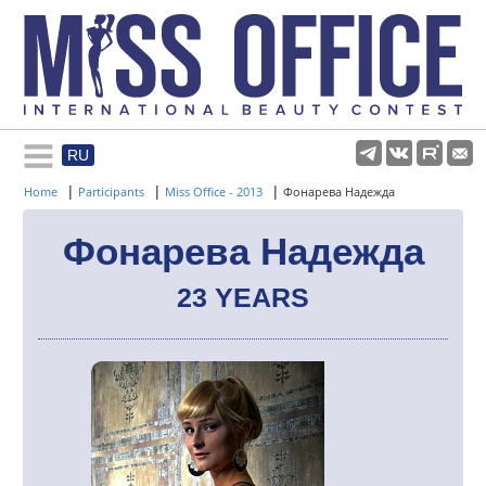
RU
Rules and regulations
|
|
|
Home
Participants
Miss Office - 2013
Фонарева Надежда
About pageant
Фонарева Надежда
23 YEARS
Participants
Gallery