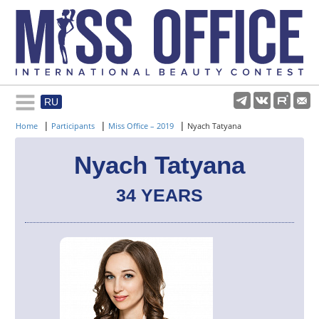
RU
Rules and regulations
|
|
|
Home
Participants
Miss Office – 2019
Nyach Tatyana
About pageant
Nyach Tatyana
34 YEARS
Participants
Gallery