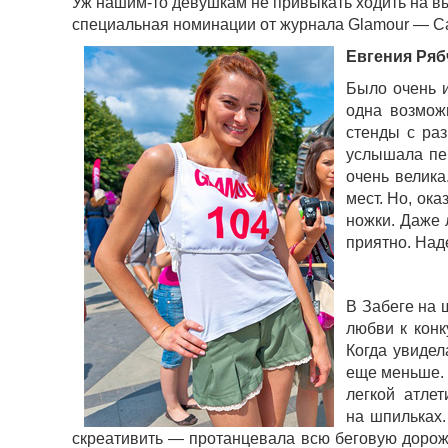
Уж нашим-то девушкам не привыкать ходить на вы
специальная номинации от журнала Glamour — С
Евгения Ряб
Было очень и
одна возможн
стенды с раз
услышала пер
очень велика
мест. Но, ока
ножки. Даже 
приятно. Над
В Забеге на 
любви к конк
Когда увидел
еще меньше. 
легкой атле
на шпильках.
скреативить — протанцевала всю беговую дорож