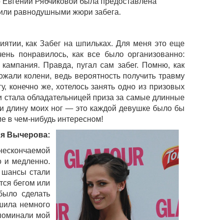
то Евгении Рябчиковой была предоставлена
вили равнодушными жюри забега.
иятии, как Забег на шпильках. Для меня это еще
чень понравилось, как все было организованно:
 кампания. Правда, пугал сам забег. Помню, как
жали колени, ведь вероятность получить травму
у, конечно же, хотелось занять одно из призовых
 я и стала обладательницей приза за самые длинные
у и длину моих ног — это каждой девушке было бы
ие в чем-нибудь интересном!
я Вычерова:
 нескончаемой
о и медленно.
о шансы стали
тся бегом или
было сделать
ешила немного
споминали мой