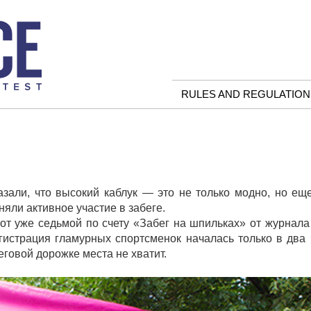
RULES AND REGULATION
зали, что высокий каблук — это не только модно, но ещ
няли активное участие в забеге.
от уже седьмой по счету «Забег на шпильках» от журнал
егистрация гламурных спортсменок началась только в два 
говой дорожке места не хватит.