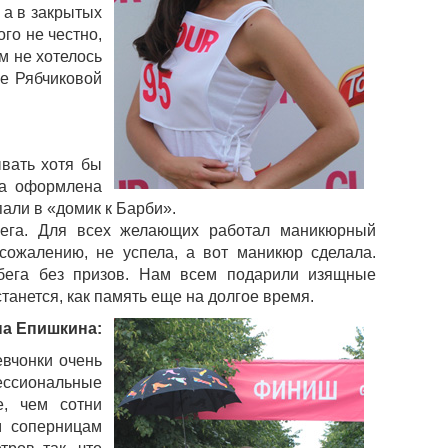
 а в закрытых
го не честно,
м не хотелось
не Рябчиковой
вать хотя бы
ла оформлена
али в «домик к Барби».
бега. Для всех желающих работал маникюрный
сожалению, не успела, а вот маникюр сделала.
абега без призов. Нам всем подарили изящные
танется, как память еще на долгое время.
на Епишкина:
евчонки очень
ессиональные
е, чем сотни
м соперницам