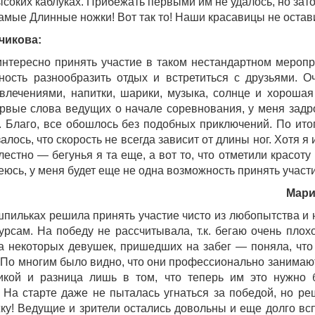
соких каблуках. Прибежать первыми им не удалось, но за
амые Длинные ножки! Вот так то! Наши красавицы не оста
чикова:
нтересно принять участие в таком нестандартном меропр
ость разнообразить отдых и встретиться с друзьями. О
влечениями, напитки, шарики, музыка, солнце и хорошая
вые слова ведущих о начале соревнования, у меня задро
. Благо, все обошлось без подобных приключений. По итог
залось, что скорость не всегда зависит от длины ног. Хотя
лестно — бегунья я та еще, а вот то, что отметили красот
еюсь, у меня будет еще не одна возможность принять участ
Мари
шпильках решила принять участие чисто из любопытства и
урсам. На победу не рассчитывала, т.к. бегаю очень плох
а некоторых девушек, пришедших на забег — поняла, чт
По многим было видно, что они профессионально занимаю
тикой и разница лишь в том, что теперь им это нужно 
 На старте даже не пыталась угнаться за победой, но р
ку! Ведущие и зрители остались довольны и еще долго в