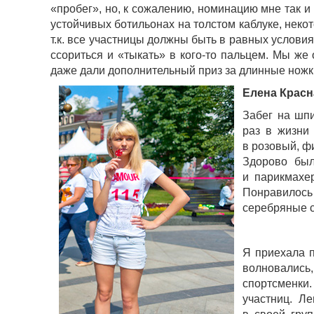
«пробег», но, к сожалению, номинацию мне так и
устойчивых ботильонах на толстом каблуке, некот
т.к. все участницы должны быть в равных условия
ссориться и «тыкать» в кого-то пальцем. Мы же
даже дали дополнительный приз за длинные ножк
Елена Красн
Забег на шп
раз в жизни
в розовый, ф
Здорово был
и парикмахе
Понравилось
серебряные с
Я приехала п
волновались
спортсменки
участниц. Л