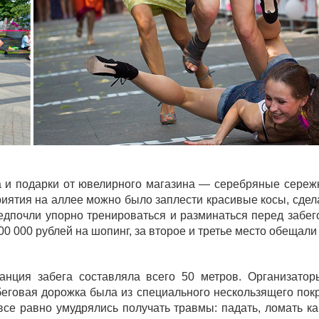
 и подарки от ювелирного магазина — серебряные сережк
приятия на аллее можно было заплести красивые косы, сде
едпочли упорно тренироваться и разминаться перед забего
0 000 рублей на шопинг, за второе и третье место обещали 
танция забега составляла всего 50 метров. Организатор
еговая дорожка была из специального нескользящего пок
все равно умудрялись получать травмы: падать, ломать ка