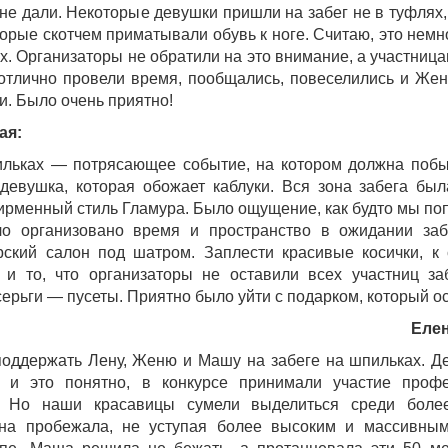
 не дали. Некоторые девушки пришли на забег не в туфлях,
орые скотчем приматывали обувь к ноге. Считаю, это немно
х. Организаторы не обратили на это внимание, а участница
 отлично провели время, пообщались, повеселились и Же
и. Было очень приятно!
ая:
ильках — потрясающее событие, на котором должна побы
 девушка, которая обожает каблуки. Вся зона забега бы
ирменный стиль Гламура. Было ощущение, как будто мы поп
о организовано время и пространство в ожидании за
рский салон под шатром. Заплести красивые косички, к 
 и то, что организаторы не оставили всех участниц з
ерьги — пусеты. Приятно было уйти с подарком, который ос
Еле
оддержать Лену, Женю и Машу на забеге на шпильках. Д
, и это понятно, в конкурсе принимали участие проф
. Но наши красавицы сумели выделиться среди боле
ена пробежала, не уступая более высоким и массивны