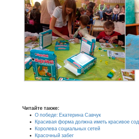
Читайте также:
О победе: Екатерина Савчук
Красивая форма должна иметь красивое со
Королева социальных сетей
Красочный забег