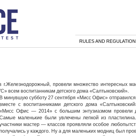
RULES AND REGULATION
в г.Железнодорожный, провели множество интересных мас
С» всем воспитанникам детского дома «Салтыковский».
В минувшую субботу 27 сентября «Мисс Офис» отправился 
вместе с воспитанниками детского дома «Салтыковский
«Мисс Офис — 2014» с большим энтузиазмом провели д
Самые маленькие были увлечены лепкой из пластилина.
участники мастер — классов проявляли особое любопытст
получались у каждого. Ну а для маленьких модниц был про