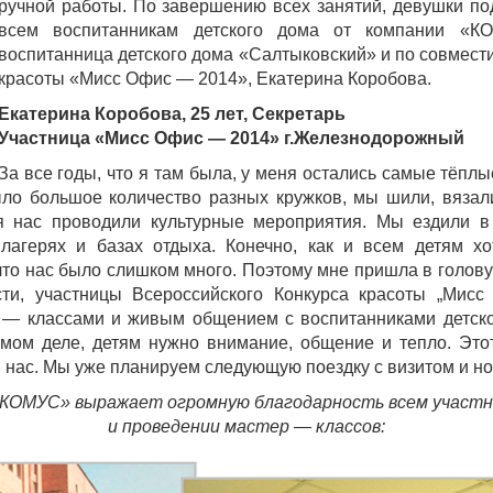
ручной работы. По завершению всех занятий, девушки по
всем воспитанникам детского дома от компании «К
воспитанница детского дома «Салтыковский» и по совмести
красоты «Мисс Офис — 2014», Екатерина Коробова.
Екатерина Коробова, 25 лет, Секретарь
Участница «Мисс Офис — 2014» г.Железнодорожный
 За все годы, что я там была, у меня остались самые тёплы
ло большое количество разных кружков, мы шили, вязали
я нас проводили культурные мероприятия. Мы ездили в 
агерях и базах отдыха. Конечно, как и всем детям хот
что нас было слишком много. Поэтому мне пришла в голову
сти, участницы Всероссийского Конкурса красоты „Мис
— классами и живым общением с воспитанниками детског
амом деле, детям нужно внимание, общение и тепло. Это
я нас. Мы уже планируем следующую поездку с визитом и н
«КОМУС» выражает огромную благодарность всем участни
и проведении мастер — классов: