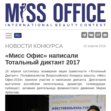
RU
Rules and regulations
НОВОСТИ КОНКУРСА
22 апреля 2016
«Мисс Офис» написали
About pageant
Тотальный диктант 2017
Participants
16 апреля состоялась всемирная акция грамотности «Тотальный
Диктант». Полуфиналистки Всероссийского Конкурса красоты «Мисс
Офис-2016» приняли участие в написании диктанта. Диктатором
выступила российская писательница, драматург, телеведущая,
Gallery
публицист, активная деятельница феминистского движения Мария
Арбатова.