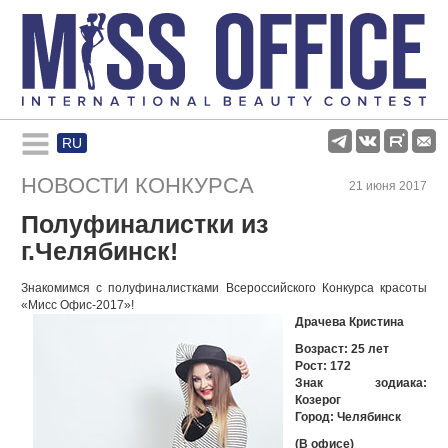
RU
Rules and regulations
НОВОСТИ КОНКУРСА
21 июня 2017
Полуфиналистки из
About pageant
г.Челябинск!
Participants
Знакомимся с полуфиналистками Всероссийского Конкурса красоты
«Мисс Офис-2017»!
Драчева Кристина
Gallery
Возраст: 25 лет
Рост: 172
Знак зодиака:
Козерог
Город: Челябинск
(В офисе)