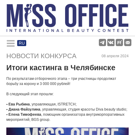
RU
Rules and regulations
НОВОСТИ КОНКУРСА
08 апреля 2024
Итоги кастинга в Челябинске
About pageant
По результатам отборочного этапа – три участницы продолжат
борьбу за корону и 3 000 000 рублей!
Participants
В следующий этап прошли:
• Ева Рыбина
, управляющая, ISTRETCH;
Gallery
• Диана Файзулина
, управляющая, студия красоты Diva beauty studio;
• Елена Тимофеева
, помощник организатора внутрикорпоративных
мероприятий, BGS group.