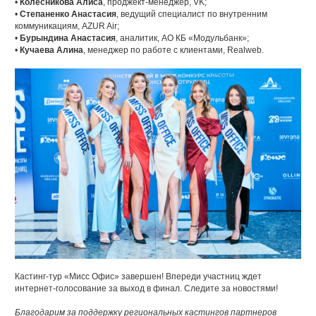
•
Колесникова Алиса
, проджект-менеджер, VK;
•
Степаненко Анастасия
, ведущий специалист по внутренним
коммуникациям, AZUR Air;
•
Бурындина Анастасия
, аналитик, АО КБ «Модульбанк»;
•
Кучаева Алина
, менеджер по работе с клиентами, Realweb.
Кастинг-тур «Мисс Офис» завершен! Впереди участниц ждет
интернет-голосование за выход в финал. Следите за новостями!
Благодарим за поддержку региональных кастингов партнеров