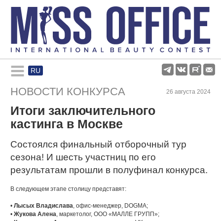
RU
Rules and regulations
НОВОСТИ КОНКУРСА
26 августа 2024
Итоги заключительного
About pageant
кастинга в Москве
Participants
Состоялся финальный отборочный тур
сезона! И шесть участниц по его
результатам прошли в полуфинал конкурса.
Gallery
В следующем этапе столицу представят:
•
Лысых Владислава
, офис-менеджер, DOGMA;
•
Жукова Алена
, маркетолог, ООО «МАЛЛЕ ГРУПП»;