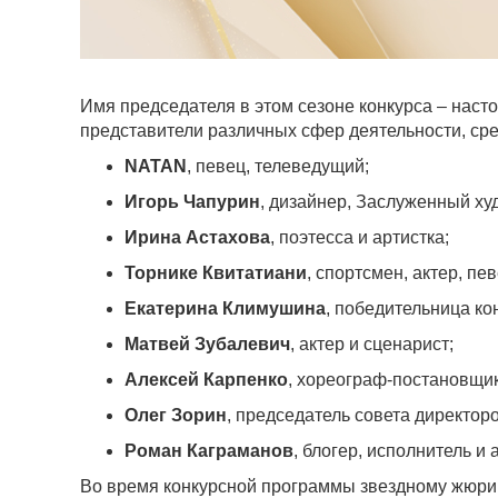
Имя председателя в этом сезоне конкурса – наст
представители различных сфер деятельности, сред
NATAN
, певец, телеведущий;
Игорь Чапурин
, дизайнер, Заслуженный х
Ирина Астахова
, поэтесса и артистка;
Торнике Квитатиани
, спортсмен, актер, пев
Екатерина Климушина
, победительница ко
Матвей Зубалевич
, актер и сценарист;
Алексей Карпенко
, хореограф-постановщик
Олег Зорин
, председатель совета директор
Роман Каграманов
, блогер, исполнитель и 
Во время конкурсной программы звездному жюри п