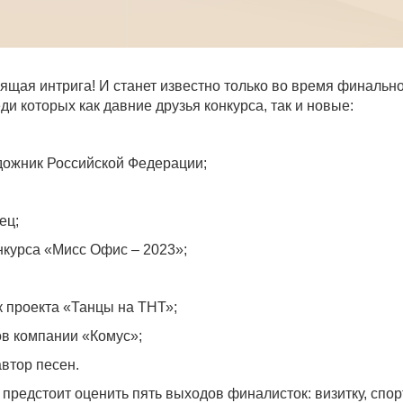
оящая интрига! И станет известно только во время финальн
и которых как давние друзья конкурса, так и новые:
удожник Российской Федерации;
ец;
нкурса «Мисс Офис – 2023»;
 проекта «Танцы на ТНТ»;
ов компании «Комус»;
автор песен.
редстоит оценить пять выходов финалисток: визитку, спор