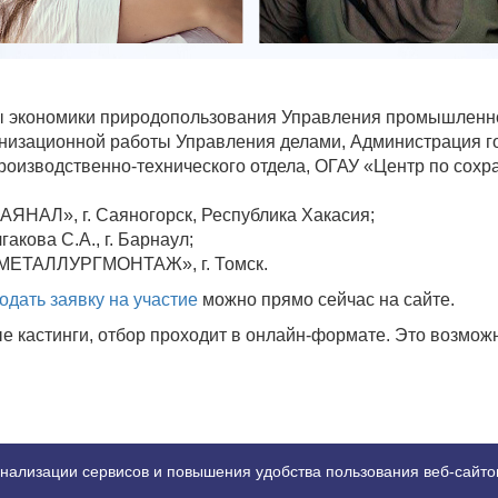
ы экономики природопользования Управления промышленной
анизационной работы Управления делами, Администрация гор
роизводственно-технического отдела, ОГАУ «Центр по сохра
ЯНАЛ», г. Саяногорск, Республика Хакасия;
гакова С.А., г. Барнаул;
 «МЕТАЛЛУРГМОНТАЖ», г. Томск.
одать заявку на участие
можно прямо сейчас на сайте.
ые кастинги, отбор проходит в онлайн-формате. Это возмож
© 2026 MISS OFFICE
нализации сервисов и повышения удобства пользования веб-сайт