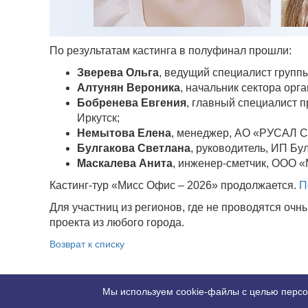
По результатам кастинга в полуфинал прошли:
Зверева Ольга
, ведущий специалист групп
Алтунян Вероника
, начальник сектора орг
Бобренева Евгения
, главный специалист п
Иркутск;
Немытова Елена
, менеджер, АО «РУСАЛ СА
Булгакова Светлана
, руководитель, ИП Бул
Маскалева Анита
, инженер-сметчик, ООО
Кастинг-тур «Мисс Офис – 2026» продолжается.
П
Для участниц из регионов, где не проводятся очн
проекта из любого города.
Возврат к списку
Мы используем cookie-файлы с целью персо