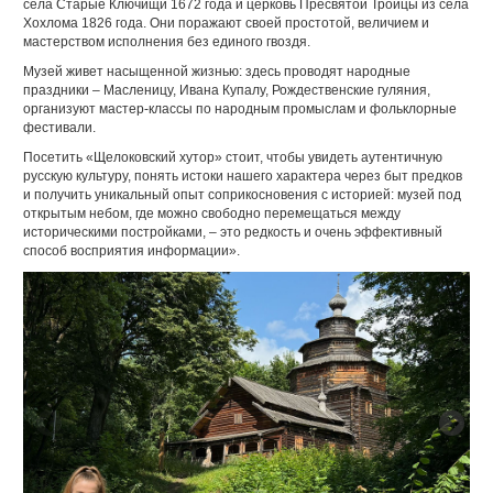
села Старые Ключищи 1672 года и церковь Пресвятой Троицы из села
Хохлома 1826 года. Они поражают своей простотой, величием и
мастерством исполнения без единого гвоздя.
Музей живет насыщенной жизнью: здесь проводят народные
праздники – Масленицу, Ивана Купалу, Рождественские гуляния,
организуют мастер-классы по народным промыслам и фольклорные
фестивали.
Посетить «Щелоковский хутор» стоит, чтобы увидеть аутентичную
русскую культуру, понять истоки нашего характера через быт предков
и получить уникальный опыт соприкосновения с историей: музей под
открытым небом, где можно свободно перемещаться между
историческими постройками, – это редкость и очень эффективный
способ восприятия информации».