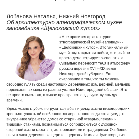
Лобанова Наталья, Нижний Новгород
Об архитектурно-этнографическом музее-
заповеднике «Щелоковский хутор»
«Мне нравится архитектурно-
этнографический музей-заповедник
«Щелоковский хутор». Это уникальный
музей под открытым небом, который не
просто демонстрирует экспонаты, а
буквально переносит тебя в атмосферу
русской деревни XVIII–XIX веков
Нижегородской губернии. Его
очарование в том, что ты можешь
свободно гулять среди настоящих деревянных изб, церквей, мельниц,
перевезенных сюда из разных уголков Нижегородской области. Это
не просто выставка, а живое пространство, где чувствуешь дух
времени.
Здесь можно глубоко погрузиться в быт и уклад жизни нижегородских
крестьян: узнать об особенностях деревянного зодчества, увидеть
внутреннее убранство домов со старинной утварью, печами и
ткацкими станками, познакомиться соприкоснуться с духовной
стороной жизни крестьян, их верованиями и традициями. Особенно
впечатляют деревянные церкви – церковь Николая Чудотворца из