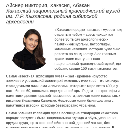
Айснер Виктория, Хакасия, Абакан
Хакасский национальный краеведческий музей
им. Л.Р. Кызласова: родина сибирской
археологии
«Хакасию нередко называют музеем под
открытым небом – здесь находится
более 30 тысяч археологических
памятников: курганы, петроглифы,
каменные изваяния. История буквально
разлита по ландшафту. А ее главным
хранителем выступает наш
национальный краеведческий музей, где
собрано свыше 150 тысяч экспонатов.
Самая известная экспозиция музея – зал «Древнее искусство
Хакасии» с уникальной коллекцией каменных изваяний. Эти менгиры
с загадочными личинами и символами, которых в мире всего 400, а у
нас – более 60, появились еще до нашей эры. Рядом – петроглифы и
памятники древнетюркской письменности, включая копии наскальных
рисунков Владимира Капелько. Некоторые копии были сделаны с
памятников истории, которые безвозвратно утрачены.
Самая большая коллекция музея посвящена этнографии хакасского
народа: предметы быта, национальная одежда и обувь, украшения,
орудия труда, юрта с полной обстановкой, древний чатхан, без
которого немыслим хакасский эпос, охотничьи принадлежности. В