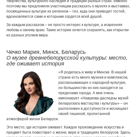
творчества, культурного наследия и традиций разных стран. Именно
поэтому мы предложили участницам рассказать о музеях и выставках,
посвященных культуре их регионов – тех, куда они приводят гостей,
вдохновляются сами и которыми гордятся всей душой.
За каждым рассказом – не просто интерес к культуре, а искренняя
любовь к своему краю. Такие истории хочется сохранять, как открытки
из разных уголков мира.
Чечко Мария, Минск, Беларусь
О музее древнебелорусской культуры: место,
где оживает история
«Я родилась и живу в Минске. В нашей
стране есть много музеев и комплексов,
рассказывающих о народной культуре,
но большинство из них находятся за
пределами города. А мне очень
импонирует «Навукова-даследчы музей
беларускага мастацтва і культуры» – он
расположен в доступности и восхищает
своей тишиной, пропитанной
атмосферой жизни Беларуси.
Это место, где история оживает. Каждое произведение искусства и
предмет быта повествует о жизни, вере и традициях белорусов. Здесь