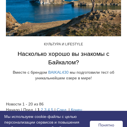
КУЛЬТУРА И LIFESTYLE
Насколько хорошо вы знакомы с
Байкалом?
Вместе с брендом
BAIKAL430
мы подготовили тест об
уникальнейшем озере в мире!
Новости 1 - 20 из 86
Начало | Пред. |
1
2
3
4
5
|
След.
|
Конец
Мы используем cookie-файлы с целью
персонализации сервисов и повышения
Понятно