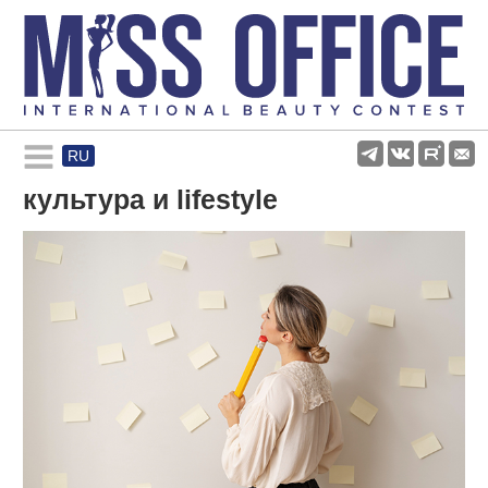
RU
Rules and regulations
культура и lifestyle
About pageant
Participants
Gallery