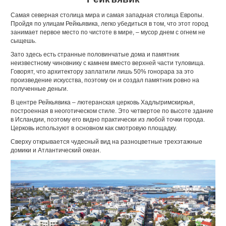
Самая северная столица мира и самая западная столица Евро­пы.
Пройдя по улицам Рейкьявика, легко убедиться в том, что этот город
занимает первое место по чистоте в мире, – мусор днем с огнем не
сыщешь.
Зато здесь есть странные половинчатые дома и памятник
неизвестному чиновнику с камнем вместо верхней части туло­вища.
Говорят, что архитектору заплатили лишь 50% гонорара за это
произведение искусства, поэтому он и создал памятник ровно на
полученные деньги.
В центре Рейкьявика – лютеранская церковь Хадльгрим­скиркья,
построенная в неоготическом стиле. Это четвертое по высоте здание
в Исландии, поэтому его видно практиче­ски из любой точки города.
Церковь используют в основном как смотровую площадку.
Сверху открывается чудесный вид на разноцветные трехэтажные
домики и Атлантический океан.