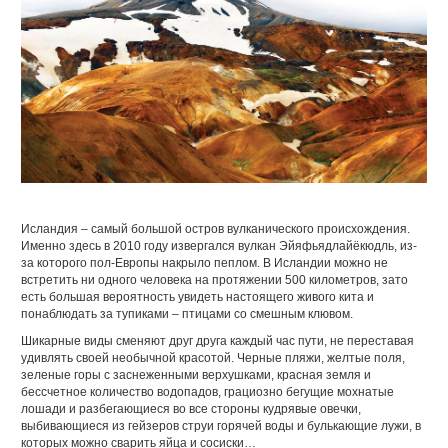
Исландия – самый большой остров вулканического происхождения.
Именно здесь в 2010 году извергался вулкан Эйяфьядлайёкюдль, из-
за которого пол-Европы накрыло пеплом. В Исландии можно не
встретить ни одного человека на протяжении 500 километров, зато
есть большая вероятность увидеть настоящего живого кита и
понаблюдать за тупиками – птицами со смешным клювом.
Шикарные виды сменяют друг друга каждый час пути, не переставая
удивлять своей необычной красотой. Черные пляжи, желтые поля,
зеленые горы с заснеженными верхушками, красная земля и
бессчетное количество водопадов, грациозно бегущие мохнатые
лошади и разбегающиеся во все стороны кудрявые овечки,
выбивающиеся из гейзеров струи горячей воды и булькающие лужи, в
которых можно сварить яйца и сосиски…