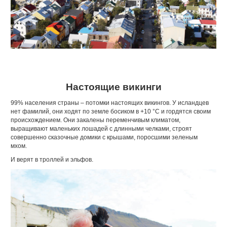
Настоящие викинги
99% населения страны – потомки насто­ящих викингов. У исландцев
нет фамилий, они ходят по земле босиком в +10 °C и гор­дятся своим
происхождением. Они закале­ны переменчивым климатом,
выращивают маленьких лошадей с длинными челками, строят
совершенно сказочные домики с крышами, поросшими зеленым
мхом.
И верят в троллей и эльфов.