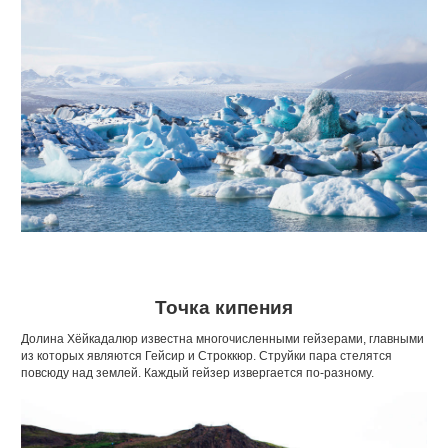
Точка кипения
Долина Хёйкадалюр известна многочисленными гейзерами, главными
из которых являются Гейсир и Строккюр. Струйки пара стелятся
повсюду над землей. Каждый гейзер извергается по-разному.