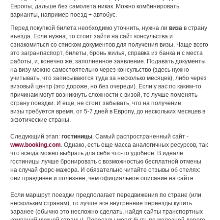
Европы, дальше без самолета никак. Можно комбинировать
варианты, например поезд + автобус.
Перед покупкой билета необходимо уточнить, нужна ли
виза
в страну
въезда. Если нужна, то стоит зайти на сайт консульства и
ознакомиться со списком документов для получения визы. Чаще всего
это загранпаспорт, билеты, бронь жилья, справка из банка и с места
работы, и, конечно же, заполненное заявление. Подавать документы
на визу можно самостоятельно через консульство (здесь нужно
учитывать, что записываются туда за несколько месяцев), либо через
визовый центр (это дороже, но без очереди). Если у вас по каким-то
причинам могут возникнуть сложности с визой, то лучше поменять
страну поездки. И еще, не стоит забывать, что на получение
визы требуется время, от 5-7 дней в Европу, до нескольких месяцев в
экзотические страны.
Следующий этап:
гости
ницы
. Самый распространенный сайт -
www.booking.com
. Однако, есть еще масса аналогичных ресурсов, так
что всегда можно выбрать для себя что-то удобное. В идеале
гостиницы лучше бронировать с возможностью бесплатной отмены
на случай форс-мажора. И обязательно читайте отзывы об отелях:
они правдивее и полезнее, чем официальное описание на сайте.
Если маршрут поездки предполагает передвижения по стране (или
нескольким странам), то лучше все внутренние переезды купить
заранее (обычно это несложно сделать, найдя сайты транспортных
компаний нужной страны). Переезды могут быть по железной дороге,