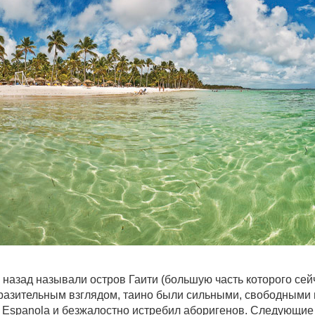
ов назад называли остров Гаити (большую часть которого с
разительным взглядом, таино были сильными, свободными 
a Espanola и безжалостно истребил аборигенов. Следующи