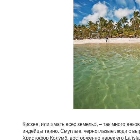
Кискея, или «мать всех земель», – так много век
индейцы таино. Смуглые, черноглазые люди с вы
Христофор Колумб, восторженно нарек его La isl