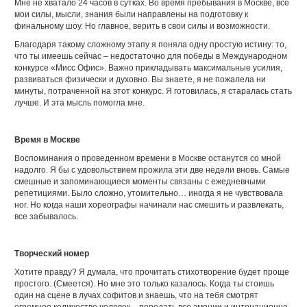
Мне не хватало 24 часов в сутках. Во время пребывания в Москве, все
мои силы, мысли, знания были направлены на подготовку к
финальному шоу. Но главное, верить в свои силы и возможности.
Благодаря такому сложному этапу я поняла одну простую истину: то,
что ты имеешь сейчас – недостаточно для победы в Международном
конкурсе «Мисс Офис». Важно прикладывать максимальные усилия,
развиваться физически и духовно. Вы знаете, я не пожалела ни
минуты, потраченной на этот конкурс. Я готовилась, я старалась стать
лучше. И эта мысль помогла мне.
Время в Моск
ве
Воспоминания о проведенном времени в Москве останутся со мной
надолго. Я бы с удовольствием прожила эти две недели вновь. Самые
смешные и запоминающиеся моменты связаны с ежедневными
репетициями. Было сложно, утомительно… иногда я не чувствовала
ног. Но когда наши хореографы начинали нас смешить и развлекать,
все забывалось.
Творческий номер
Хотите правду? Я думала, что прочитать стихотворение будет проще
простого. (Смеется). Но мне это только казалось. Когда ты стоишь
один на сцене в лучах софитов и знаешь, что на тебя смотрят