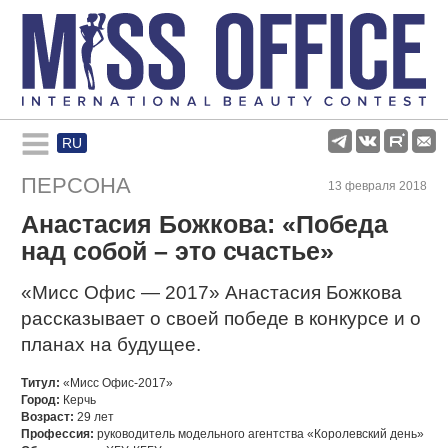
RU
Rules and regulations
ПЕРСОНА
13 февраля 2018
Анастасия Божкова: «Победа
About pageant
над собой – это счастье»
Participants
«Мисс Офис — 2017» Анастасия Божкова
рассказывает о своей победе в конкурсе и о
планах на будущее.
Gallery
Титул:
«Мисс Офис-2017»
Город:
Керчь
Возраст:
29 лет
Профессия:
руководитель модельного агентства «Королевский день»