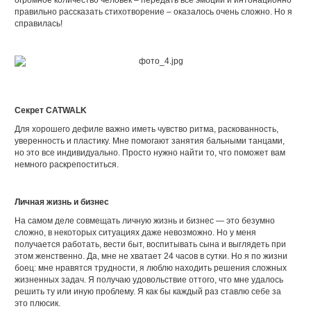
огромное количество человек – передать все эмоции и интонационно
правильно рассказать стихотворение – оказалось очень сложно. Но я
справилась!
Секрет CATWALK
Для хорошего дефиле важно иметь чувство ритма, раскованность,
уверенность и пластику. Мне помогают занятия бальными танцами,
но это все индивидуально. Просто нужно найти то, что поможет вам
немного раскрепоститься.
Личная жизнь и бизнес
На самом деле совмещать личную жизнь и бизнес — это безумно
сложно, в некоторых ситуациях даже невозможно. Но у меня
получается работать, вести быт, воспитывать сына и выглядеть при
этом женственно. Да, мне не хватает 24 часов в сутки. Но я по жизни
боец: мне нравятся трудности, я люблю находить решения сложных
жизненных задач. Я получаю удовольствие оттого, что мне удалось
решить ту или иную проблему. Я как бы каждый раз ставлю себе за
это плюсик.