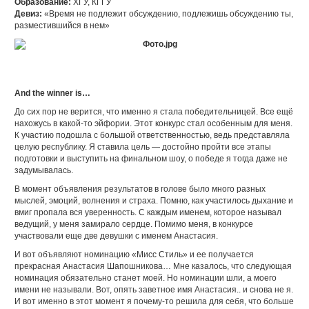
Образование:
ХГУ, КГГУ
Девиз:
«Время не подлежит обсуждению, подлежишь обсуждению ты,
разместившийся в нем»
And the winner is…
До сих пор не верится, что именно я стала победительницей. Все ещё
нахожусь в какой-то эйфории. Этот конкурс стал особенным для меня.
К участию подошла с большой ответственностью, ведь представляла
целую республику. Я ставила цель — достойно пройти все этапы
подготовки и выступить на финальном шоу, о победе я тогда даже не
задумывалась.
В момент объявления результатов в голове было много разных
мыслей, эмоций, волнения и страха. Помню, как участилось дыхание и
вмиг пропала вся уверенность. С каждым именем, которое называл
ведущий, у меня замирало сердце. Помимо меня, в конкурсе
участвовали еще две девушки с именем Анастасия.
И вот объявляют номинацию «Мисс Стиль» и ее получается
прекрасная Анастасия Шапошникова… Мне казалось, что следующая
номинация обязательно станет моей. Но номинации шли, а моего
имени не называли. Вот, опять заветное имя Анастасия.. и снова не я.
И вот именно в этот момент я почему-то решила для себя, что больше