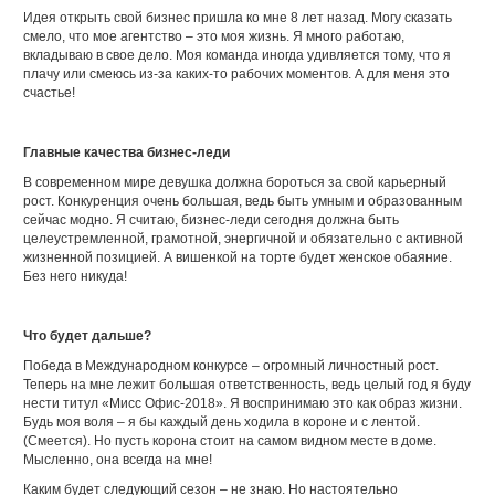
Идея открыть свой бизнес пришла ко мне 8 лет назад. Могу сказать
смело, что мое агентство – это моя жизнь. Я много работаю,
вкладываю в свое дело. Моя команда иногда удивляется тому, что я
плачу или смеюсь из-за каких-то рабочих моментов. А для меня это
счастье!
Главные качества бизнес-леди
В современном мире девушка должна бороться за свой карьерный
рост. Конкуренция очень большая, ведь быть умным и образованным
сейчас модно. Я считаю, бизнес-леди сегодня должна быть
целеустремленной, грамотной, энергичной и обязательно с активной
жизненной позицией. А вишенкой на торте будет женское обаяние.
Без него никуда!
Что будет дальше?
Победа в Международном конкурсе – огромный личностный рост.
Теперь на мне лежит большая ответственность, ведь целый год я буду
нести титул «Мисс Офис-2018». Я воспринимаю это как образ жизни.
Будь моя воля – я бы каждый день ходила в короне и с лентой.
(Смеется). Но пусть корона стоит на самом видном месте в доме.
Мысленно, она всегда на мне!
Каким будет следующий сезон – не знаю. Но настоятельно