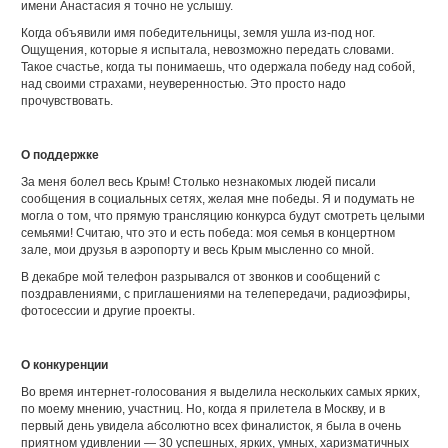
имени Анастасия я точно не услышу.
Когда объявили имя победительницы, земля ушла из-под ног.
Ощущения, которые я испытала, невозможно передать словами.
Такое счастье, когда ты понимаешь, что одержала победу над собой,
над своими страхами, неуверенностью. Это просто надо
прочувствовать.
О поддержке
За меня болел весь Крым! Столько незнакомых людей писали
сообщения в социальных сетях, желая мне победы. Я и подумать не
могла о том, что прямую трансляцию конкурса будут смотреть целыми
семьями! Считаю, что это и есть победа: моя семья в концертном
зале, мои друзья в аэропорту и весь Крым мысленно со мной.
В декабре мой телефон разрывался от звонков и сообщений с
поздравлениями, с приглашениями на телепередачи, радиоэфиры,
фотосессии и другие проекты.
О конкуренции
Во время интернет-голосования я выделила нескольких самых ярких,
по моему мнению, участниц. Но, когда я прилетела в Москву, и в
первый день увидела абсолютно всех финалисток, я была в очень
приятном удивлении — 30 успешных, ярких, умных, харизматичных