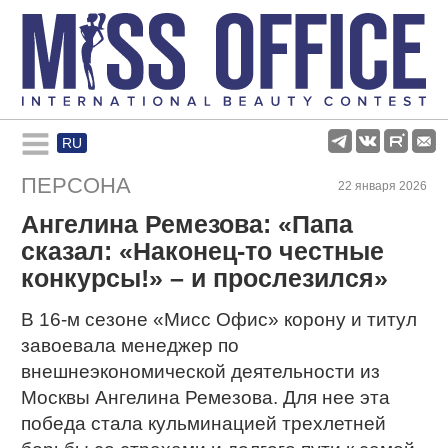
RU
Rules and regulations
ПЕРСОНА
22 января 2026
Ангелина Ремезова: «Папа
About pageant
сказал: «Наконец-то честные
конкурсы!» – и прослезился»
Participants
В 16-м сезоне «Мисс Офис» корону и титул
завоевала менеджер по
Gallery
внешнеэкономической деятельности из
Москвы Ангелина Ремезова. Для нее эта
победа стала кульминацией трехлетней