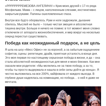
«РРРРРРРРЕМЕЗОВА АНГЕЛИНА! » Крик моих друзей с 17-го ряда
Мосфильма. Мама – с лицом, наполненным слезами, инстинктивно
закрытым руками. Папины ошеломленные глаза.
Внутри все будто оборвалось. Руки и ноги задрожали, дыхание
сбилось. Мыслей не было – только чистая эмоция и абсолютная
тишина внутри. Больше я ничего не помню: в тот момент меня словно
отключили от аппарата жизнеобеспечения, и мир вокруг на несколько
секунд перестал существовать.
Победа как неожиданный подарок, а не цель
Я шла на шоу «Мисс Офис» не за короной, а за забытым ощущением
софитов, сцены: репетиции, драйв, приятная усталость в конце дня.
Это моя первая по-настоящему серьезная победа в жизни, и да – она
стала абсолютной неожиданностью для меня и моих близких. Как мне
сказали мои родители: «Мы молились не за твою победу, а за то,
чтобы ты просто выдержала и нашла в себе силы дойти до конца». Я
честно выложилась на все 200%, кайфовала от каждого выхода. В
глубине души надеялась на номинацию, но победа… о ней я даже не
мечтала.