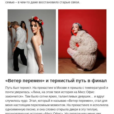
семью – в чем-то даже восстановило старые связи.
«Ветер перемен» и тернистый путь в финал
Путь был тернист. На прекастинг в Москве я пришла с температурой и
почти уверилась: «Лина, на этом твоя история на Мисс Офис
закончится». Там было сотни ярких, талантливых девушек… и вдруг
случилось чудо. Этап, который я называю «Ветер перемен», стал для
меня настоящим переломным моментом. На прекастинге я исполняла
одноименную песню, и она словно открыла двери в эту теплую,
вдохновляющую историю «Мисс Офис». На репетициях меня уже