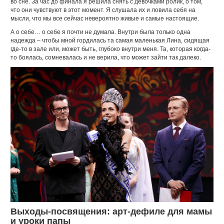
во сне. За час до финала я решила снять с девочками ролик, о том,
что они чувствуют в этот момент. Я слушала их и ловила себя на
мысли, что мы все сейчас невероятно живые и самые настоящие.
А о себе… о себе я почти не думала. Внутри была только одна
надежда – чтобы мной гордилась та самая маленькая Лина, сидящая
где-то в зале или, может быть, глубоко внутри меня. Та, которая когда-
то боялась, сомневалась и не верила, что может зайти так далеко.
Выходы-посвящения: арт-дефиле для мамы
и уроки папы