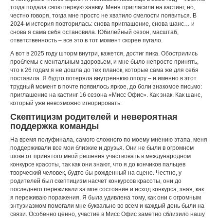
тогда подала свою первую заявку. Меня пригласили на кастинг, но,
честно говоря, тогда мне просто не хватило смелости появиться. В
2024-м история повторилась: снова приглашение, снова шанс… и
снова я сама себя остановила. Юбилейный сезон, масштаб,
ответственность – все это в тот момент скорее пугало.
А вот в 2025 году шторм внутри, кажется, достиг пика. Обострились
проблемы с ментальным здоровьем, и мне было непросто принять,
что к 26 годам я не дошла до тех планок, которые сама же для себя
поставила. Я будто потеряла внутреннюю опору – и именно в этот
трудный момент в почте появилось яркое, до боли знакомое письмо:
приглашение на кастинг 16 сезона «Мисс Офис». Как знак. Как шанс,
который уже невозможно игнорировать.
Скептицизм родителей и невероятная
поддержка команды
На время полуфинала, самого сложного по моему мнению этапа, меня
поддерживали все мои близкие и друзья. Они не были в огромном
шоке от принятого мной решения участвовать в международном
конкурсе красоты, так как они знают, что я до кончиков пальцев
творческий человек, будто бы рожденный на сцене. Честно, у
родителей был скептицизм насчет конкурсов красоты, они до
последнего переживали за мое состояние и исход конкурса, зная, как
я переживаю поражения. Я была удивлена тому, как они с огромным
энтузиазмом помогали мне буквально во всем и каждый день были на
связи. Особенно ценно, участие в Мисс Офис заметно сблизило нашу