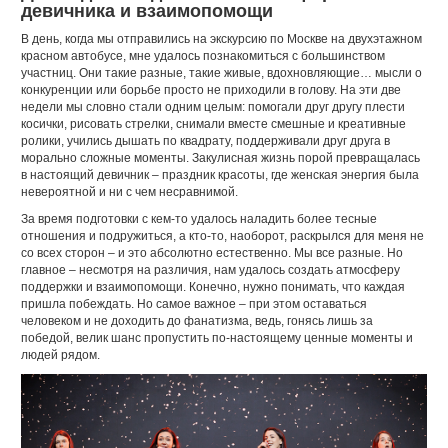
девичника и взаимопомощи
В день, когда мы отправились на экскурсию по Москве на двухэтажном
красном автобусе, мне удалось познакомиться с большинством
участниц. Они такие разные, такие живые, вдохновляющие… мысли о
конкуренции или борьбе просто не приходили в голову. На эти две
недели мы словно стали одним целым: помогали друг другу плести
косички, рисовать стрелки, снимали вместе смешные и креативные
ролики, учились дышать по квадрату, поддерживали друг друга в
морально сложные моменты. Закулисная жизнь порой превращалась
в настоящий девичник – праздник красоты, где женская энергия была
невероятной и ни с чем несравнимой.
За время подготовки с кем-то удалось наладить более тесные
отношения и подружиться, а кто-то, наоборот, раскрылся для меня не
со всех сторон – и это абсолютно естественно. Мы все разные. Но
главное – несмотря на различия, нам удалось создать атмосферу
поддержки и взаимопомощи. Конечно, нужно понимать, что каждая
пришла побеждать. Но самое важное – при этом оставаться
человеком и не доходить до фанатизма, ведь, гонясь лишь за
победой, велик шанс пропустить по-настоящему ценные моменты и
людей рядом.