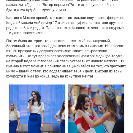
называли: «Где наш “Ветер перемен”?» – и это ощущение было,
будто сама судьба подмигнула мне.
Кастинг в Москве прошёл как самостоятельное шоу – ярко, феерично.
Когда объявили мой номер 17 в числе полуфиналисток, мои друзья и
родители были рядом. Папа сказал: «Наконец-то честные конкурсы!»
– и даже прослезился.
Потом было интернет-голосование – тяжелый, насыщенный,
бессонный этап, который для меня стал самым тяжелым. Из плюсов:
из 120 прекрасных девушек сложилось классное креативно
комьюнити. Но тут проявился человеческий фактор: люди где-то уже
на второй неделе голосования стали уставать от нашего натиска... И
именно в этот момент я поняла: не зацикливайся на тех, кто проходит
мимо – шагай с теми, кто подталкивает тебя к цели. Выходи из зоны
комфорта и жми до конца, ведь на кону твоя мечта!