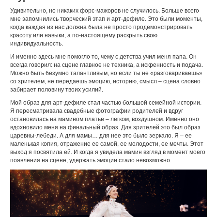
Удивительно, но никаких форс-мажоров не случилось. Больше всего
мне запомнились творческий этап и арт-дефиле. Это были моменты,
когда каждая из нас должна была не просто продемонстрировать
красоту или навыки, а по-настоящему раскрыть свою
индивидуальность.
И именно здесь мне помогло то, чему с детства учил меня папа. Он
всегда говорил: на сцене главное не техника, а искренность и подача.
Можно быть безумно талантливым, но если ты не «разговариваешь»
со зрителем, не передаешь эмоцию, историю, смысл – сцена словно
забирает половину твоих усилий.
Мой образ для арт-дефиле стал частью большой семейной истории.
Я пересматривала свадебные фотографии родителей и вдруг
остановилась на мамином платье – легком, воздушном. Именно оно
вдохновило меня на финальный образ. Для зрителей это был образ
царевны-лебеди. А для мамы… для нее это было зеркало. Я – ее
маленькая копия, отражение ее самой, ее молодости, ее мечты. Этот
выход я посвятила ей. И когда я увидела мамин взгляд в момент моего
появления на сцене, удержать эмоции стало невозможно.