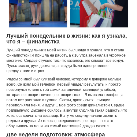
Лучший понедельник в жизни: как я узнала,
что я – финалистка
Лучший понедельник в моей жизни был, когда я узнала, что я стала
финалисткой! Я пришла на работу, а к 10 утра забежала в укромное
местечко. Сердце стучало так, что казалось, его слышат все вокруг.
Пульс скакал, руки дрожали, а в груди было одновременно
предчувствие и страх.
Рядом со мной был близкий человек, которому я доверяю больше
всего. Он взял мой телефон, первый увидел результаты и просто
повернулся ко мне с той самой загадочной, манящей улыбкой,
которая не говорит ничего, но говорит все… Я вырвала телефон, а
потом все растаяло в тумане. Слезы, дрожь, смех – эмоции
переполняли меня. И вдруг… мое фото среди финалисток! Сердце
подпрыгнуло, дыхание сбилось, а внутри бурлила такая радость, что
хотелось кричать на весь мир. В эту же секунду начали звонить
родные и друзья. Их голоса, поздравления, восторг – все это
обрушилось на меня как самый настоящий дождик счастья.
Две недели подготовки: атмосфера