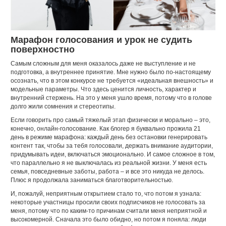
Марафон голосования и урок не судить
поверхностно
Самым сложным для меня оказалось даже не выступление и не
подготовка, а внутреннее принятие. Мне нужно было по-настоящему
осознать, что в этом конкурсе не требуется «идеальная внешность» и
модельные параметры. Что здесь ценится личность, характер и
внутренний стержень. На это у меня ушло время, потому что в голове
долго жили сомнения и стереотипы.
Если говорить про самый тяжелый этап физически и морально – это,
конечно, онлайн-голосование. Как блогер я буквально прожила 21
день в режиме марафона: каждый день без остановки генерировать
контент так, чтобы за тебя голосовали, держать внимание аудитории,
придумывать идеи, включаться эмоционально. И самое сложное в том,
что параллельно я не выключалась из реальной жизни. У меня есть
семья, повседневные заботы, работа – и все это никуда не делось.
Плюс я продолжала заниматься благотворительностью.
И, пожалуй, неприятным открытием стало то, что потом я узнала:
некоторые участницы просили своих подписчиков не голосовать за
меня, потому что по каким-то причинам считали меня неприятной и
высокомерной. Сначала это было обидно, но потом я поняла: люди