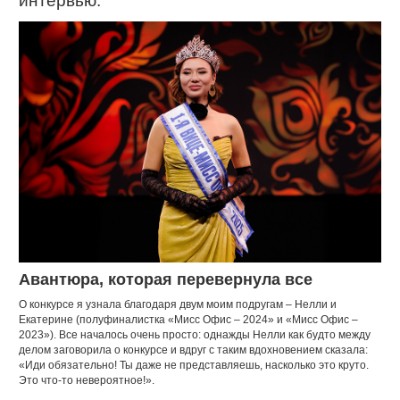
интервью.
Авантюра, которая перевернула все
О конкурсе я узнала благодаря двум моим подругам – Нелли и
Екатерине (полуфиналистка «Мисс Офис – 2024» и «Мисс Офис –
2023»). Все началось очень просто: однажды Нелли как будто между
делом заговорила о конкурсе и вдруг с таким вдохновением сказала:
«Иди обязательно! Ты даже не представляешь, насколько это круто.
Это что-то невероятное!».