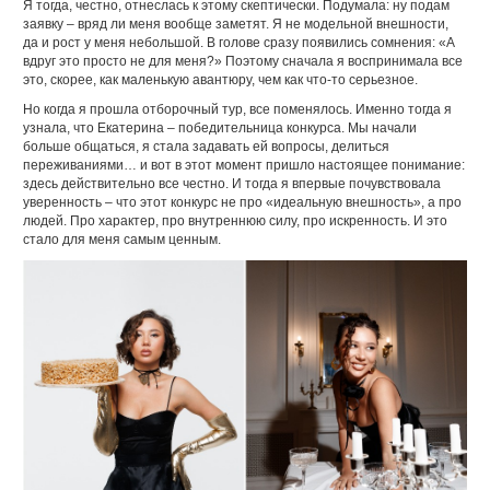
Я тогда, честно, отнеслась к этому скептически. Подумала: ну подам
заявку – вряд ли меня вообще заметят. Я не модельной внешности,
да и рост у меня небольшой. В голове сразу появились сомнения: «А
вдруг это просто не для меня?» Поэтому сначала я воспринимала все
это, скорее, как маленькую авантюру, чем как что-то серьезное.
Но когда я прошла отборочный тур, все поменялось. Именно тогда я
узнала, что Екатерина – победительница конкурса. Мы начали
больше общаться, я стала задавать ей вопросы, делиться
переживаниями… и вот в этот момент пришло настоящее понимание:
здесь действительно все честно. И тогда я впервые почувствовала
уверенность – что этот конкурс не про «идеальную внешность», а про
людей. Про характер, про внутреннюю силу, про искренность. И это
стало для меня самым ценным.