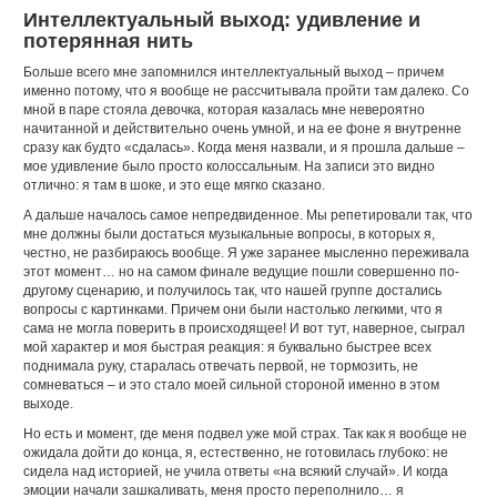
Интеллектуальный выход: удивление и
потерянная нить
Больше всего мне запомнился интеллектуальный выход – причем
именно потому, что я вообще не рассчитывала пройти там далеко. Со
мной в паре стояла девочка, которая казалась мне невероятно
начитанной и действительно очень умной, и на ее фоне я внутренне
сразу как будто «сдалась». Когда меня назвали, и я прошла дальше –
мое удивление было просто колоссальным. На записи это видно
отлично: я там в шоке, и это еще мягко сказано.
А дальше началось самое непредвиденное. Мы репетировали так, что
мне должны были достаться музыкальные вопросы, в которых я,
честно, не разбираюсь вообще. Я уже заранее мысленно переживала
этот момент… но на самом финале ведущие пошли совершенно по-
другому сценарию, и получилось так, что нашей группе достались
вопросы с картинками. Причем они были настолько легкими, что я
сама не могла поверить в происходящее! И вот тут, наверное, сыграл
мой характер и моя быстрая реакция: я буквально быстрее всех
поднимала руку, старалась отвечать первой, не тормозить, не
сомневаться – и это стало моей сильной стороной именно в этом
выходе.
Но есть и момент, где меня подвел уже мой страх. Так как я вообще не
ожидала дойти до конца, я, естественно, не готовилась глубоко: не
сидела над историей, не учила ответы «на всякий случай». И когда
эмоции начали зашкаливать, меня просто переполнило… я