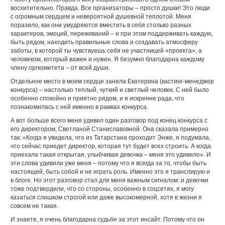
восхитительно. Правда. Все организаторы – просто душки! Это люди
с огромным сердцем и невероятной душевной теплотой. Меня
поразило, как они умудряются вместить в себя столько разных
характеров, эмоций, переживаний – и при этом поддерживать каждую,
быть рядом, находить правильные слова и создавать атмосферу
заботы, в которой ты чувствуешь себя не участницей «проекта», а
человеком, который важен и нужен. Я безумно благодарна каждому
члену оргкомитета – от всей души.
Отдельное место в моем сердце заняла Екатерина (кастинг-менеджер
конкурса) – настолько теплый, чуткий и светлый человек. С ней было
особенно спокойно и приятно рядом, и я искренне рада, что
познакомилась с ней именно в рамках конкурса.
А вот больше всего меня удивил один разговор под конец конкурса с
его директором, Светланой Станиславовной. Она сказала примерно
так: «Когда я увидела, что из Татарстана проходит Энже, я подумала,
что сейчас приедет директор, которая тут будет всех строить. А когда
приехала такая открытая, улыбчивая девочка – меня это удивило». И
эти слова удивили уже меня – потому что я всегда за то, чтобы быть
настоящей, быть собой и не играть роль. Именно это я транслирую и
в блоге. Но этот разговор стал для меня важным сигналом: и девочки
тоже подтвердили, что со стороны, особенно в соцсетях, я могу
казаться слишком строгой или даже высокомерной, хотя в жизни я
совсем не такая.
И знаете, я очень благодарна судьбе за этот инсайт. Потому что он