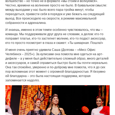
волшебство – но точно не в формате «мы стоим и волнуемся».
Честно, времени на волнение просто не было. В буквальном смысле:
между выходами у нас было всего пара-тройка минут, чтобы
переодеться, привести себя в порядок и уже бежать на следующий
выход. Все происходило на скорости, в режиме максимальной
собранности и адреналина.
И знаешь, именно в этом темпе особенно чувствовалось, что мы –
команда. Мы поддерживали друг друга не словами, а делом: кто-то
поправит платье, кто-то застегнет молнию, кто-то подаст аксессуар,
кто-то просто посмотрит в глаза и скажет: «Ты шикарная. Пошла!»
И меня очень приятно удивила Саша (Долгова – «Мисс Офис
Челябинск – 2025»). За кулисами она помогла мне одеться на арт-
дефиле – а у меня был действительно сложный образ, много деталей
и аксессуаров, и самой справиться быстро было бы почти нереально.
Она так спокойно, уверенно и по-доброму мне помогла, что я до сих
пор вспоминаю этот момент с огромной благодарностью. Я безумно
ей благодарна – это была настоящая поддержка, которая
запоминается надолго.