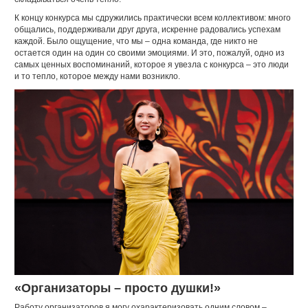
К концу конкурса мы сдружились практически всем коллективом: много
общались, поддерживали друг друга, искренне радовались успехам
каждой. Было ощущение, что мы – одна команда, где никто не
остается один на один со своими эмоциями. И это, пожалуй, одно из
самых ценных воспоминаний, которое я увезла с конкурса – это люди
и то тепло, которое между нами возникло.
«Организаторы – просто душки!»
Работу организаторов я могу охарактеризовать одним словом –