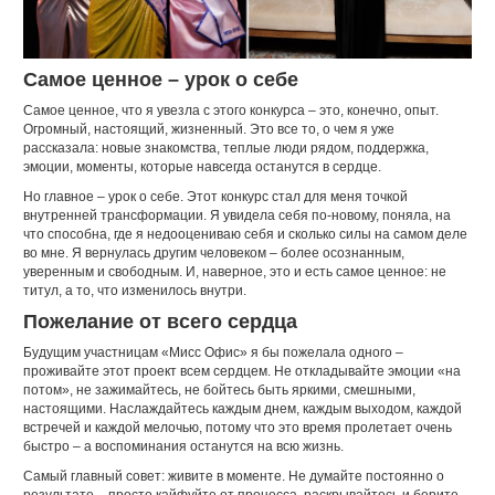
Самое ценное – урок о себе
Самое ценное, что я увезла с этого конкурса – это, конечно, опыт.
Огромный, настоящий, жизненный. Это все то, о чем я уже
рассказала: новые знакомства, теплые люди рядом, поддержка,
эмоции, моменты, которые навсегда останутся в сердце.
Но главное – урок о себе. Этот конкурс стал для меня точкой
внутренней трансформации. Я увидела себя по-новому, поняла, на
что способна, где я недооцениваю себя и сколько силы на самом деле
во мне. Я вернулась другим человеком – более осознанным,
уверенным и свободным. И, наверное, это и есть самое ценное: не
титул, а то, что изменилось внутри.
Пожелание от всего сердца
Будущим участницам «Мисс Офис» я бы пожелала одного –
проживайте этот проект всем сердцем. Не откладывайте эмоции «на
потом», не зажимайтесь, не бойтесь быть яркими, смешными,
настоящими. Наслаждайтесь каждым днем, каждым выходом, каждой
встречей и каждой мелочью, потому что это время пролетает очень
быстро – а воспоминания останутся на всю жизнь.
Самый главный совет: живите в моменте. Не думайте постоянно о