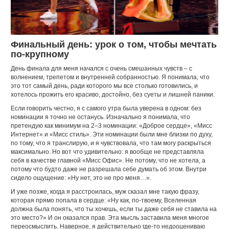
Финальный день: урок о том, чтобы мечтать
по-крупному
День финала для меня начался с очень смешанных чувств – с
волнением, трепетом и внутренней собранностью. Я понимала, что
это тот самый день, ради которого мы все столько готовились, и
хотелось прожить его красиво, достойно, без суеты и лишней паники.
Если говорить честно, я с самого утра была уверена в одном: без
номинации я точно не останусь. Изначально я понимала, что
претендую как минимум на 2–3 номинации: «Доброе сердце», «Мисс
Интернет» и «Мисс стиль». Эти номинации были мне близки по духу,
по тому, что я транслирую, и я чувствовала, что там могу раскрыться
максимально. Но вот что удивительно: я вообще не представляла
себя в качестве главной «Мисс Офис». Не потому, что не хотела, а
потому что будто даже не разрешала себе думать об этом. Внутри
сидело ощущение: «Ну нет, это не про меня…».
И уже позже, когда я расстроилась, муж сказал мне такую фразу,
которая прямо попала в сердце: «Ну как, по-твоему, Вселенная
должна была понять, что ты хочешь, если ты даже себя не ставила на
это место?» И он оказался прав. Эта мысль заставила меня многое
переосмыслить. Наверное, я действительно где-то недооцениваю