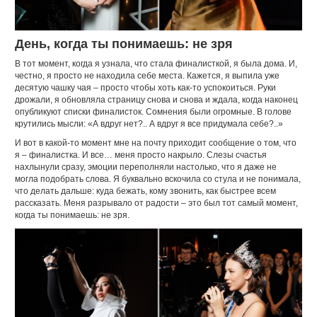
День, когда ты понимаешь: не зря
В тот момент, когда я узнала, что стала финалисткой, я была дома. И,
честно, я просто не находила себе места. Кажется, я выпила уже
десятую чашку чая – просто чтобы хоть как-то успокоиться. Руки
дрожали, я обновляла страницу снова и снова и ждала, когда наконец
опубликуют списки финалисток. Сомнения были огромные. В голове
крутились мысли: «А вдруг нет?.. А вдруг я все придумала себе?..»
И вот в какой-то момент мне на почту приходит сообщение о том, что
я – финалистка. И все… меня просто накрыло. Слезы счастья
нахлынули сразу, эмоции переполняли настолько, что я даже не
могла подобрать слова. Я буквально вскочила со стула и не понимала,
что делать дальше: куда бежать, кому звонить, как быстрее всем
рассказать. Меня разрывало от радости – это был тот самый момент,
когда ты понимаешь: не зря.