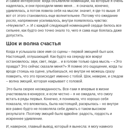
И самое интересное: когда объявляли номинации, на которые я очень
надеялась, и они проходили мимо меня… я сначала, конечно,
удивлялась, а потом ловила себя на мысли: значит, я где-то выше. И
вот от этого становилось еще волнительнее. Потому что ожидание
росло, напряжение усиливалось, внутри появлялось чувство:
«Неужели?..». И с каждой следующей номинацией сердце билось все
сильнее, как будто оно точно знало то, чего я сама еще боялась даже
допустить.
Шок и волна счастья
Когда я услышала свое имя со сцены – первой эмоцией был шок.
Настоящий, оглушающий. Как будто на секунду все вокруг
остановилось: звук, свет, люди… и в голове только одна мысль – «Это
правда? Это сейчас сказали меня?» Я помню это ощущение, когда ты
вроде стоишь на сцене, улыбаешься, но внутри не можешь сразу
поверить, что это происходит именно с тобой. Шок, неверие, и следом
– волна эмоций, которая накрывает с головой.
Это была скорее неожиданность. Все-таки я впервые в жизни
участвовала в конкурсе, и если честно – я не ожидала, что смогу
встать в ряды первых. Конечно, я понимала, что хорошо себя
показала, что вложилась, была настоящей, раскрылась – но внутри
все равно будто не позволяла себе думать о таком высоком
результате. Поэтому эмоций было вдвойне: радость, гордость и
искреннее удивление.
И, наверное, главный вывод, который я вынесла: я могу намного