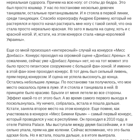
нереальная судорога. Причем на всю ногу: от стопы до бедра. Это
был просто кошмар. У нас по постановке несколько девочек
танцевали, остальные пританцовывали. И я стояла в первой линии,
среди танцующих. Спасибо хореографу Андрею Еремину, который не
растерялся и просто начал растирать мне ногу с такой силой, что она
стала просто нереально красная. Но зато я вышла на сцену, хоть и с
красной ногой. И, кстати, на этом конкурсе стала «вице-королевой
Украины».
Еще со мной произошел «интересный» случай на конкурсе «Мисс
Донбасс». Конкурс проходил на огромной сцене «Донбасс Арены». К
сожалению, сейчас уже «Донбасс Арены» нет, но на тот момент это
было просто гигантское сооружение с большой фан-зоной. И именно
в этой фан-зоне проходил конкурс. В тот день был сильный ливень,
прям перед конкурсом. И сцена не успела высохнуть до конца.
Остались небольшие лужицы. По постановке так получилось, что мое
место оказалось прям в луже. И я стояла и танцевала в ней. В
принципе было красиво. Брызги от меня летели во все стороны.
Эффект какой-то от этого был. А во время самого первого выхода я
поскользнулась. Ну ничего, собралась, встала и пошла дальше.
Кстати, заняла второе место на этом конкурсе. Еще помню, как
участвовала в конкурсе «Мисс Бикини Крым» – самый первый конкурс,
который проводился у нас в республике. Он проходил в 2010 году, в
отеле Palmira Palace. Мы выступали между двумя бассейнами, и я там
сильно упала, прям на две коленки. Сейчас вспоминаю, что это была
адская боль. Но я встала, пошла дальше, а в итоге выиграла.