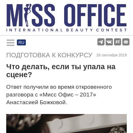
RU
Rules and regulations
ПОДГОТОВКА К КОНКУРСУ
26 сентября 2019
Что делать, если ты упала на
About pageant
сцене?
Participants
Ответ получили во время откровенного
разговора с «Мисс Офис – 2017»
Анастасией Божковой.
Gallery