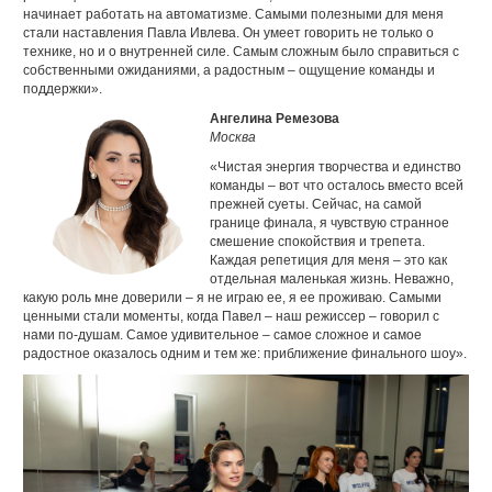
начинает работать на автоматизме. Самыми полезными для меня
стали наставления Павла Ивлева. Он умеет говорить не только о
технике, но и о внутренней силе. Самым сложным было справиться с
собственными ожиданиями, а радостным – ощущение команды и
поддержки».
Ангелина Ремезова
Москва
«Чистая энергия творчества и единство
команды – вот что осталось вместо всей
прежней суеты. Сейчас, на самой
границе финала, я чувствую странное
смешение спокойствия и трепета.
Каждая репетиция для меня – это как
отдельная маленькая жизнь. Неважно,
какую роль мне доверили – я не играю ее, я ее проживаю. Самыми
ценными стали моменты, когда Павел – наш режиссер – говорил с
нами по-душам. Самое удивительное – самое сложное и самое
радостное оказалось одним и тем же: приближение финального шоу».