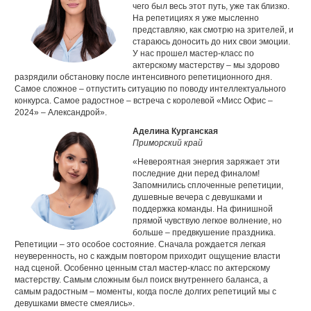
чего был весь этот путь, уже так близко.
На репетициях я уже мысленно
представляю, как смотрю на зрителей, и
стараюсь доносить до них свои эмоции.
У нас прошел мастер-класс по
актерскому мастерству – мы здорово
разрядили обстановку после интенсивного репетиционного дня.
Самое сложное – отпустить ситуацию по поводу интеллектуального
конкурса. Самое радостное – встреча с королевой «Мисс Офис –
2024» – Александрой».
Аделина Курганская
Приморский край
«Невероятная энергия заряжает эти
последние дни перед финалом!
Запомнились сплоченные репетиции,
душевные вечера с девушками и
поддержка команды. На финишной
прямой чувствую легкое волнение, но
больше – предвкушение праздника.
Репетиции – это особое состояние. Сначала рождается легкая
неуверенность, но с каждым повтором приходит ощущение власти
над сценой. Особенно ценным стал мастер-класс по актерскому
мастерству. Самым сложным был поиск внутреннего баланса, а
самым радостным – моменты, когда после долгих репетиций мы с
девушками вместе смеялись».