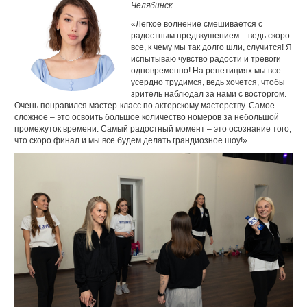
Челябинск
«Легкое волнение смешивается с
радостным предвкушением – ведь скоро
все, к чему мы так долго шли, случится! Я
испытываю чувство радости и тревоги
одновременно! На репетициях мы все
усердно трудимся, ведь хочется, чтобы
зритель наблюдал за нами с восторгом.
Очень понравился мастер-класс по актерскому мастерству. Самое
сложное – это освоить большое количество номеров за небольшой
промежуток времени. Самый радостный момент – это осознание того,
что скоро финал и мы все будем делать грандиозное шоу!»