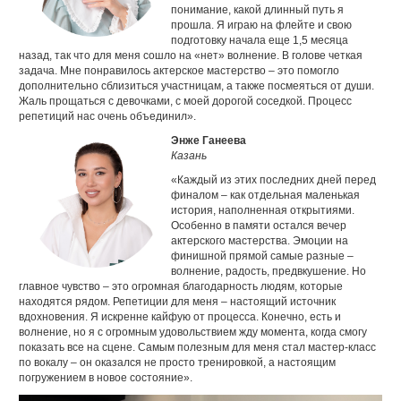
понимание, какой длинный путь я
прошла. Я играю на флейте и свою
подготовку начала еще 1,5 месяца
назад, так что для меня сошло на «нет» волнение. В голове четкая
задача. Мне понравилось актерское мастерство – это помогло
дополнительно сблизиться участницам, а также посмеяться от души.
Жаль прощаться с девочками, с моей дорогой соседкой. Процесс
репетиций нас очень объединил».
Энже Ганеева
Казань
«Каждый из этих последних дней перед
финалом – как отдельная маленькая
история, наполненная открытиями.
Особенно в памяти остался вечер
актерского мастерства. Эмоции на
финишной прямой самые разные –
волнение, радость, предвкушение. Но
главное чувство – это огромная благодарность людям, которые
находятся рядом. Репетиции для меня – настоящий источник
вдохновения. Я искренне кайфую от процесса. Конечно, есть и
волнение, но я с огромным удовольствием жду момента, когда смогу
показать все на сцене. Самым полезным для меня стал мастер-класс
по вокалу – он оказался не просто тренировкой, а настоящим
погружением в новое состояние».