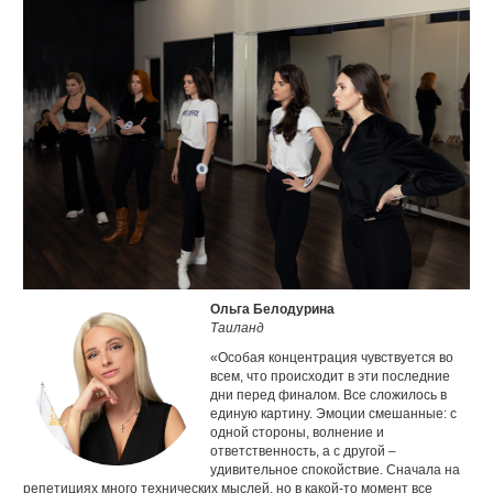
Ольга Белодурина
Таиланд
«Особая концентрация чувствуется во
всем, что происходит в эти последние
дни перед финалом. Все сложилось в
единую картину. Эмоции смешанные: с
одной стороны, волнение и
ответственность, а с другой –
удивительное спокойствие. Сначала на
репетициях много технических мыслей, но в какой-то момент все