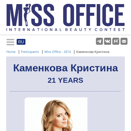
RU
Rules and regulations
|
|
|
Home
Participants
Miss Office - 2014
Каменкова Кристина
About pageant
Каменкова Кристина
21 YEARS
Participants
Gallery