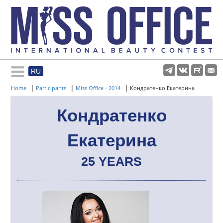
RU
Rules and regulations
|
|
|
Home
Participants
Miss Office - 2014
Кондратенко Екатерина
About pageant
Кондратенко
Екатерина
Participants
25 YEARS
Gallery