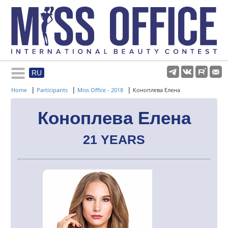
RU
Rules and regulations
|
|
|
Home
Participants
Miss Office - 2018
Коноплева Елена
About pageant
Коноплева Елена
21 YEARS
Participants
Gallery