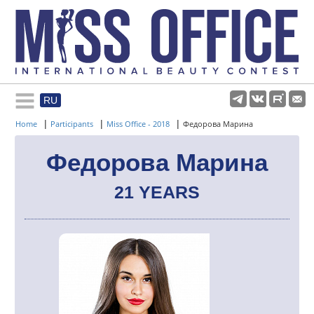
RU
Rules and regulations
|
|
|
Home
Participants
Miss Office - 2018
Федорова Марина
About pageant
Федорова Марина
21 YEARS
Participants
Gallery