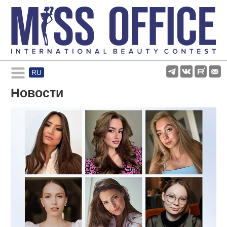
RU
Rules and regulations
Новости
About pageant
Participants
Gallery