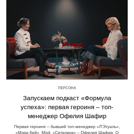
ПЕРСОНА
Запускаем подкаст «Формула
успеха»: первая героиня – топ-
менеджер Офелия Шафир
Первая героиня – бывший топ-менеджер «Л'Этуаль»,
«Мэри Кей», Mixit, «Ситилинк» – Офелия Шафир. О