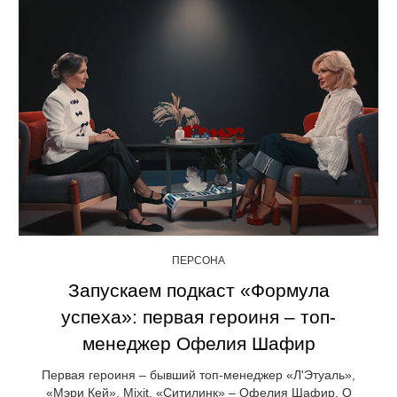
ПЕРСОНА
Запускаем подкаст «Формула
успеха»: первая героиня – топ-
менеджер Офелия Шафир
Первая героиня – бывший топ-менеджер «Л'Этуаль»,
«Мэри Кей», Mixit, «Ситилинк» – Офелия Шафир. О