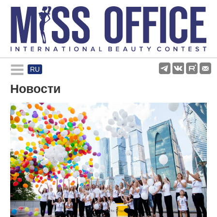
RU
Rules and regulations
Новости
About pageant
Participants
Gallery