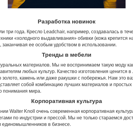
Разработка новинок
и три года. Кресло
Leadchair
, например, создавалась в теч
техники «холодного выдавливания» обивки (кожа крепится
, заканчивая ее особым удобством в использовании.
Тренды в мебели
атуральных материалов. Мы не воспринимаем такую моду к
вителям любых культур. Качество изготовления ценится в 
 золото, камень или даже ракушки с побережья. Нам это в
дставляет собой комбинацию лучших материалов и простых 
го понимания мира.
Корпоративная культура
нии Walter Knoll очень современная корпоративная культу
егами по индустрии и прессой. Мы не только стараемся дос
 единомышленников в бизнесе.