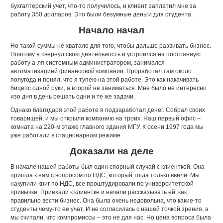
бухгалтерский учет, что-то получилось, и клиент заплатил мне за
работу 350 долларов. Это были безумные деньги для студента.
Начало начал
Но такой суммы не хватало для того, чтобы дальше развивать бизнес.
Поэтому я свернул свою деятельность и устроился на постоянную
работу а-ля системным администратором, занимался
автоматизацией финансовой компании. Проработал там около
полугода и понял, что я тупею на этой работе. Это как накачивать
бицепс одной руки, а второй не заниматься. Мне было не интересно
изо дня в день решать одни и те же задачи.
Однако благодаря этой работе я подзаработал денег. Собрал своих
товарищей, и мы открыли компанию на троих. Наш первый офис –
комната на 220-м этаже главного здания МГУ. К осени 1997 года мы
уже работали в стационарном режиме.
Доказали на деле
В начале нашей работы был один спорный случай с клиенткой. Она
пришла к нам с вопросом по НДС, который тогда только ввели. Мы
накупили книг по НДС, все проштудировали по университетской
привычке. Приехали к клиентке и начали рассказывать ей, как
правильно вести бизнес. Она была очень недовольна, что какие-то
студенты чему-то ее учат. И не согласилась с нашей точкой зрения, а
мы считали, что компромиссы – это не для нас. Но цена вопроса была