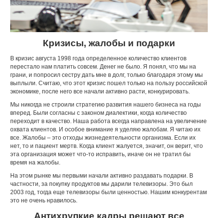
Кризисы, жалобы и подарки
В кризис августа 1998 года определенное количество клиентов
перестало нам платить совсем. Денег не было. Я понял, что мы на
грани, и попросил сестру дать мне в долг, только благодаря этому мы
выплыли. Считаю, что этот кризис пошел только на пользу российской
экономике, после него все начали активно расти, конкурировать.
Мы никогда не строили стратегию развития нашего бизнеса на годы
вперед. Были согласны с законом диалектики, когда количество
переходит в качество. Наша работа всегда направлена на увеличение
охвата клиентов. И особое внимание я уделяю жалобам. Я читаю их
все. Жалобы – это отходы жизнедеятельности организма. Если их
нет, то и пациент мертв. Когда клиент жалуется, значит, он верит, что
эта организация может что-то исправить, иначе он не тратил бы
время на жалобы.
На этом рынке мы первыми начали активно раздавать подарки. В
частности, за покупку продуктов мы дарили телевизоры. Это был
2003 год, тогда еще телевизоры были ценностью. Нашим конкурентам
это не очень нравилось.
Антихрупкие кадры решают все