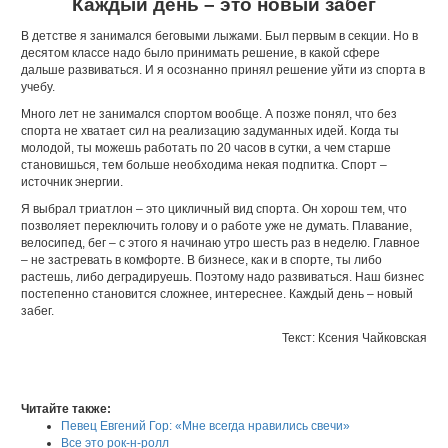
Каждый день – это новый забег
В детстве я занимался беговыми лыжами. Был первым в секции. Но в
десятом классе надо было принимать решение, в какой сфере
дальше развиваться. И я осознанно принял решение уйти из спорта в
учебу.
Много лет не занимался спортом вообще. А позже понял, что без
спорта не хватает сил на реализацию задуманных идей. Когда ты
молодой, ты можешь работать по 20 часов в сутки, а чем старше
становишься, тем больше необходима некая подпитка. Спорт –
источник энергии.
Я выбрал триатлон – это цикличный вид спорта. Он хорош тем, что
позволяет переключить голову и о работе уже не думать. Плавание,
велосипед, бег – с этого я начинаю утро шесть раз в неделю. Главное
– не застревать в комфорте. В бизнесе, как и в спорте, ты либо
растешь, либо деградируешь. Поэтому надо развиваться. Наш бизнес
постепенно становится сложнее, интереснее. Каждый день – новый
забег.
Текст: Ксения Чайковская
Читайте также:
Певец Евгений Гор: «Мне всегда нравились свечи»
Все это рок-н-ролл