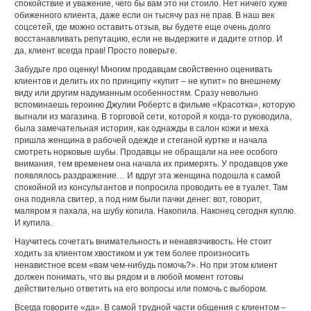
спокойствие и уважение, чего бы вам это ни стоило. Нет ничего хуже
обиженного клиента, даже если он тысячу раз не прав. В наш век
соцсетей, где можно оставить отзыв, вы будете еще очень долго
восстанавливать репутацию, если не выдержите и дадите отпор. И
да, клиент всегда прав! Просто поверьте.
Забудьте про оценку! Многим продавцам свойственно оценивать
клиентов и делить их по принципу «купит – не купит» по внешнему
виду или другим надуманным особенностям. Сразу невольно
вспоминаешь героиню Джулии Робертс в фильме «Красотка», которую
выгнали из магазина. В торговой сети, которой я когда-то руководила,
была замечательная история, как однажды в салон кожи и меха
пришла женщина в рабочей одежде и стеганой куртке и начала
смотреть норковые шубы. Продавцы не обращали на нее особого
внимания, тем временем она начала их примерять. У продавцов уже
появлялось раздражение… И вдруг эта женщина подошла к самой
спокойной из консультантов и попросила проводить ее в туалет. Там
она подняла свитер, а под ним были пачки денег: вот, говорит,
маляром я пахала, на шубу копила. Накопила. Наконец сегодня куплю.
И купила.
Научитесь сочетать внимательность и ненавязчивость. Не стоит
ходить за клиентом хвостиком и уж тем более произносить
ненавистное всем «вам чем-нибудь помочь?». Но при этом клиент
должен понимать, что вы рядом и в любой момент готовы
действительно ответить на его вопросы или помочь с выбором.
Всегда говорите «да». В самой трудной части общения с клиентом –