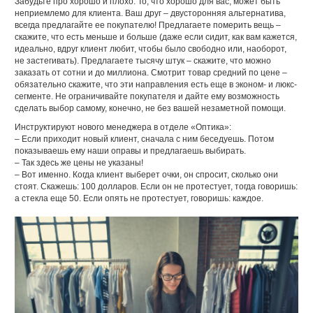
Забудьте про хорошо и плохо. То, что хорошо для вас, может быть
неприемлемо для клиента. Ваш друг – двусторонняя альтернатива,
всегда предлагайте ее покупателю! Предлагаете померить вещь –
скажите, что есть меньше и больше (даже если сидит, как вам кажется,
идеально, вдруг клиент любит, чтобы было свободно или, наоборот,
не застегивать). Предлагаете тысячу штук – скажите, что можно
заказать от сотни и до миллиона. Смотрит товар средний по цене –
обязательно скажите, что эти направления есть еще в эконом- и люкс-
сегменте. Не ограничивайте покупателя и дайте ему возможность
сделать выбор самому, конечно, не без вашей незаметной помощи.
Инструктируют нового менеджера в отделе «Оптика»:
– Если приходит новый клиент, сначала с ним беседуешь. Потом
показываешь ему наши оправы и предлагаешь выбирать.
– Так здесь же цены не указаны!
– Вот именно. Когда клиент выберет очки, он спросит, сколько они
стоят. Скажешь: 100 долларов. Если он не протестует, тогда говоришь:
а стекла еще 50. Если опять не протестует, говоришь: каждое.