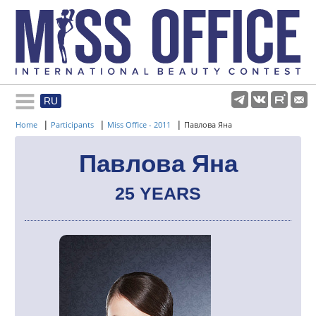
RU
Rules and regulations
|
|
|
Home
Participants
Miss Office - 2011
Павлова Яна
About pageant
Павлова Яна
25 YEARS
Participants
Gallery