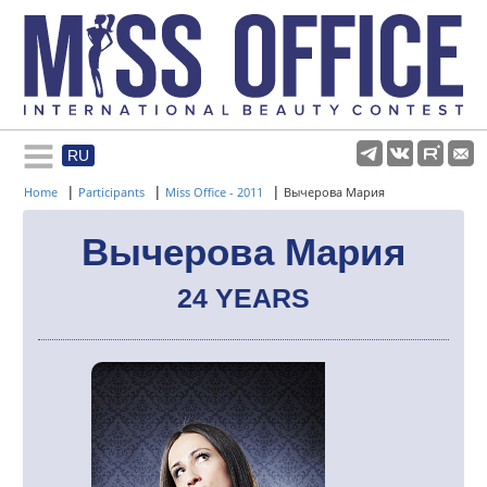
RU
Rules and regulations
|
|
|
Home
Participants
Miss Office - 2011
Вычерова Мария
About pageant
Вычерова Мария
24 YEARS
Participants
Gallery