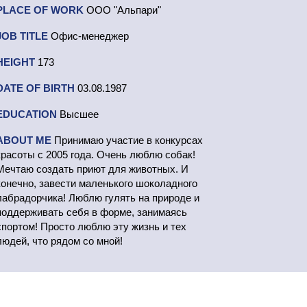
PLACE OF WORK
ООО "Альпари"
JOB TITLE
Офис-менеджер
HEIGHT
173
DATE OF BIRTH
03.08.1987
EDUCATION
Высшее
ABOUT ME
Принимаю участие в конкурсах
красоты с 2005 года. Очень люблю собак!
Мечтаю создать приют для животных. И
конечно, завести маленького шоколадного
лабрадорчика! Люблю гулять на природе и
поддерживать себя в форме, занимаясь
спортом! Просто люблю эту жизнь и тех
людей, что рядом со мной!