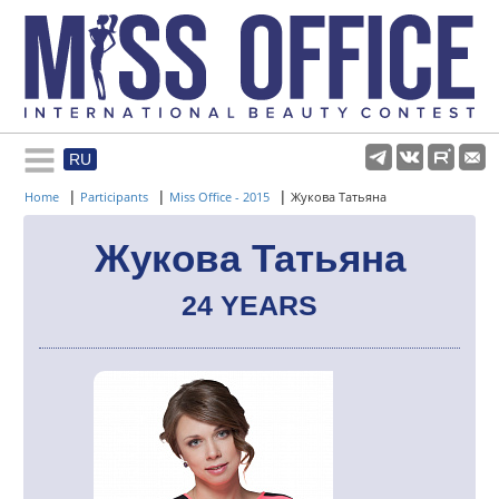
RU
Rules and regulations
|
|
|
Home
Participants
Miss Office - 2015
Жукова Татьяна
About pageant
Жукова Татьяна
24 YEARS
Participants
Gallery