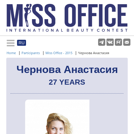
RU
Rules and regulations
|
|
|
Home
Participants
Miss Office - 2015
Чернова Анастасия
About pageant
Чернова Анастасия
27 YEARS
Participants
Gallery