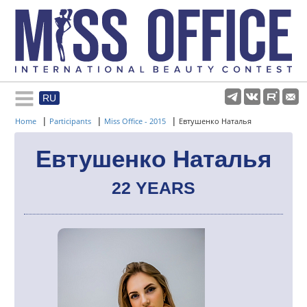
RU
Rules and regulations
|
|
|
Home
Participants
Miss Office - 2015
Евтушенко Наталья
About pageant
Евтушенко Наталья
22 YEARS
Participants
Gallery