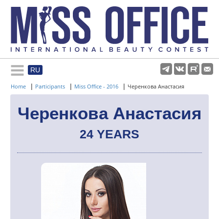
RU
Rules and regulations
|
|
|
Home
Participants
Miss Office - 2016
Черенкова Анастасия
About pageant
Черенкова Анастасия
24 YEARS
Participants
Gallery