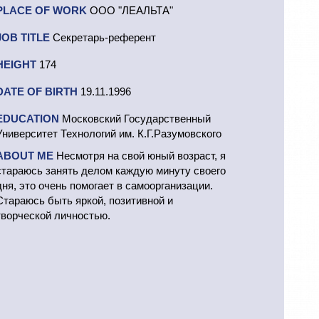
PLACE OF WORK
ООО "ЛЕАЛЬТА"
JOB TITLE
Секретарь-референт
HEIGHT
174
DATE OF BIRTH
19.11.1996
EDUCATION
Московский Государственный
Университет Технологий им. К.Г.Разумовского
ABOUT ME
Несмотря на свой юный возраст, я
стараюсь занять делом каждую минуту своего
дня, это очень помогает в самоорганизации.
Стараюсь быть яркой, позитивной и
творческой личностью.