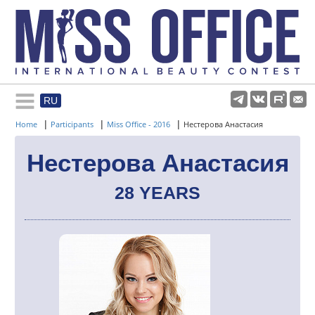
RU
Rules and regulations
|
|
|
Home
Participants
Miss Office - 2016
Нестерова Анастасия
About pageant
Нестерова Анастасия
28 YEARS
Participants
Gallery