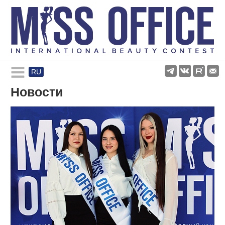
RU
Rules and regulations
Новости
About pageant
Participants
Gallery