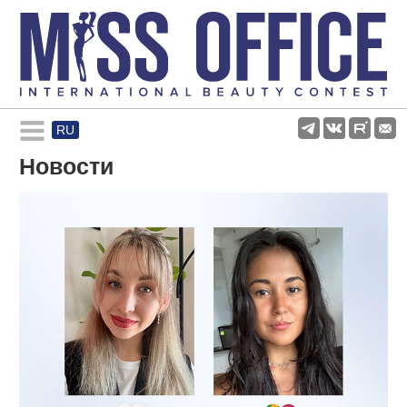
RU
Rules and regulations
Новости
About pageant
Participants
Gallery